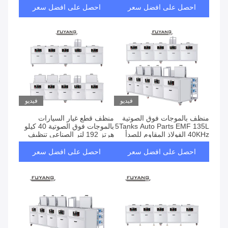
احصل على افضل سعر
احصل على افضل سعر
فيديو
فيديو
منظف ​​بالموجات فوق الصوتية
منظف ​​قطع غيار السيارات
5Tanks Auto Parts EMF 135L
بالموجات فوق الصوتية 40 كيلو
40KHz الفولاذ المقاوم للصدأ
هرتز 192 لتر الصناعي تنظيف
SUS304
المياه الباردة
احصل على افضل سعر
احصل على افضل سعر