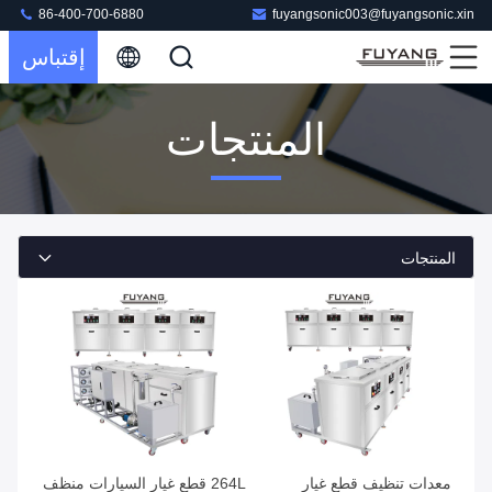
86-400-700-6880
fuyangsonic003@fuyangsonic.xin
إقتباس
المنتجات
المنتجات
معدات تنظيف قطع غيار
264L قطع غيار السيارات منظف