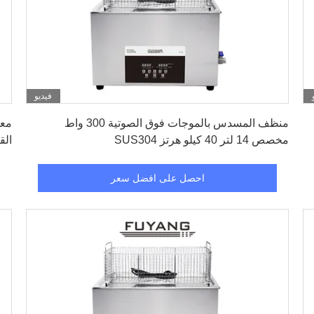
فيديو
احصل على افضل سعر
منظف ​​المسدس بالموجات فوق الصوتية 300 واط
معد
مخصص 14 لتر 40 كيلو هرتز SUS304
القابلة
احصل على افضل سعر