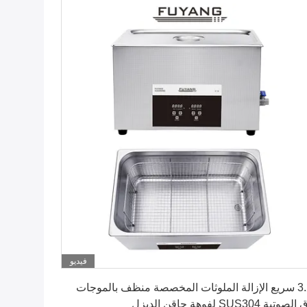
فيديو
احصل على افضل سعر
3.2L سريع الإزالة الملوثات المخصصة منظف بالموجات
تية SUS304 لفوهة حاقن الديزل