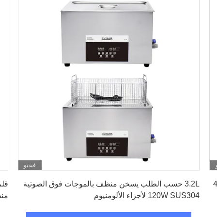
فيديو
احصل على افضل سعر
 مخصصة للغالون 4.5
3.2L حسب الطلب يسخن منظف بالموجات فوق الصوتية
قلم
120W SUS304 لأجزاء الألومنيوم
منظف الح