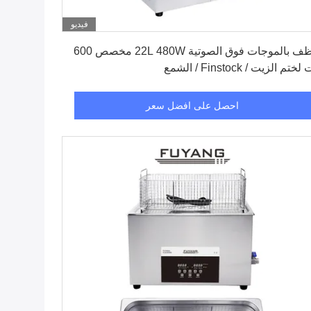
فيديو
احصل على افضل سعر
منظف ​​بالموجات فوق الصوتية 22L 480W مخصص 600
ختم الزيت / Finstock / الشمع
احصل على افضل سعر