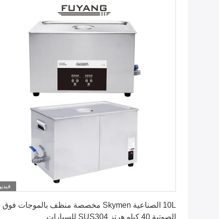
فيديو
احصل على افضل سعر
10L الصناعية Skymen مخصصة منظف بالموجات فوق
الصوتية 40 كيلو هرتز SUS304 للسيارات