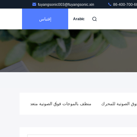
fuyangsonic003@fuyangsonic.xin
86-400-700-6
إقتباس
Arabic
فوق الصوتية للمحرك
منظف ​​بالموجات فوق الصوتية متعدد الخزانات
م