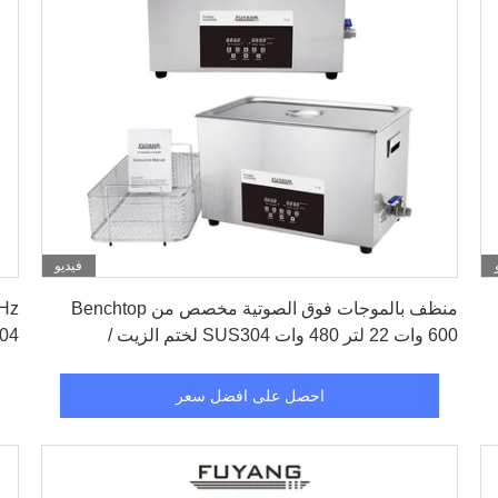
فيديو
احصل على افضل سعر
منظف ​​بالموجات فوق الصوتية مخصص من Benchtop
600 وات 22 لتر 480 وات SUS304 لختم الزيت /
SUS304 
Finstock / الشمع
احصل على افضل سعر