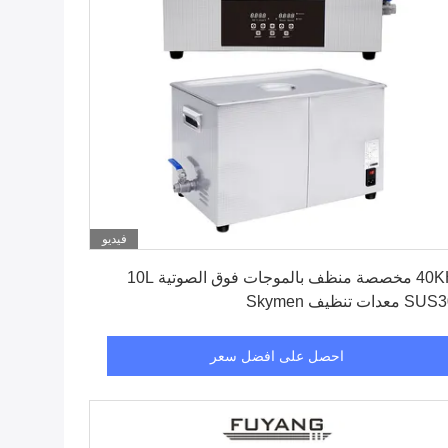
فيديو
احصل على افضل سعر
40KHz مخصصة منظف بالموجات فوق الصوتية 10L
معدات تنظيف Skymen
احصل على افضل سعر