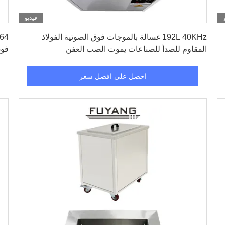
فيديو
احصل على افضل سعر
192L 40KHz غسالة بالموجات فوق الصوتية الفولاذ
المقاوم للصدأ للصناعات يموت الصب العفن
فوق
الص
احصل على افضل سعر