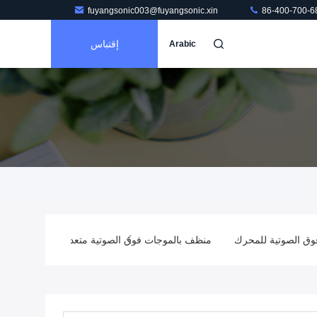
fuyangsonic003@fuyangsonic.xin
86-400-700-6
إقتباس
Arabic
فوق الصوتية للمحرك
منظف ​​بالموجات فوق الصوتية متعدد الخزانات
م