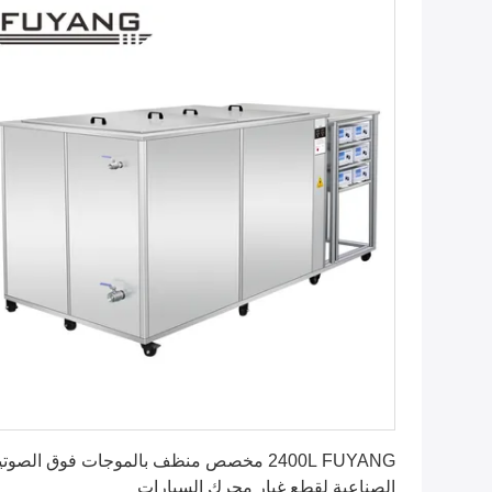
احصل على افضل سعر
2400L FUYANG مخصص منظف بالموجات فوق الصوتي
الصناعية لقطع غيار محرك السيارات