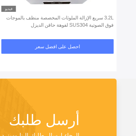
ديو
فيديو
3.2L سريع الإزالة الملوثات المخصصة منظف بالموجات
فوق الصوتية SUS304 لفوهة حاقن الديزل
احصل على افضل سعر
أرسل طلبك
الرجاء إرسال طلبك إلينا وسنر