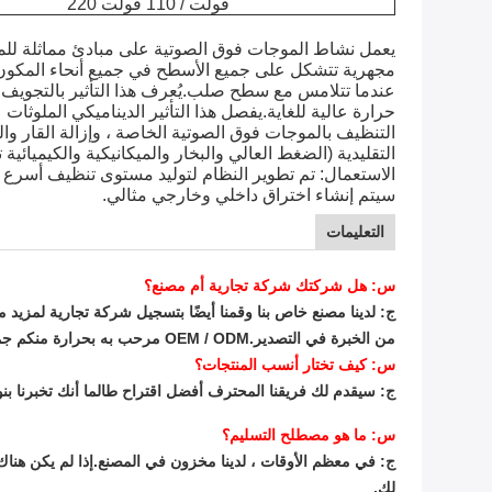
220 فولت / 110 فولت
عندما تتلامس مع سطح صلب.يُعرف هذا التأثير بالتجويف.
التقليدية (الضغط العالي والبخار والميكانيكية والكيميائية 
سيتم إنشاء اختراق داخلي وخارجي مثالي.
التعليمات
س: هل شركتك شركة تجارية أم مصنع؟
من الخبرة في التصدير.OEM / ODM مرحب به بحرارة منكم جميعًا طالما أنك تؤكد لنا متطلباتك.
س: كيف تختار أنسب المنتجات؟
ج: سيقدم لك فريقنا المحترف أفضل اقتراح طالما أنك تخبرنا بنوع 
س: ما هو مصطلح التسليم؟
لك.