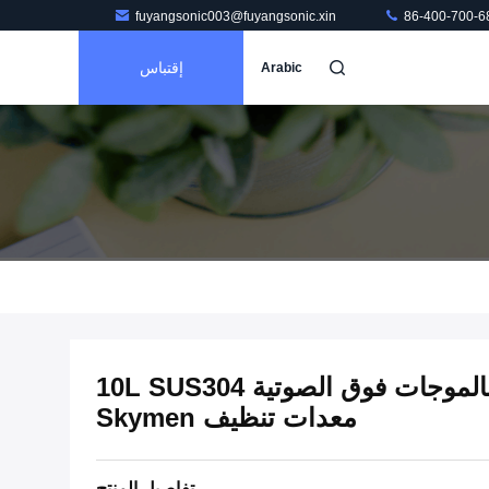
fuyangsonic003@fuyangsonic.xin
86-400-700-6
إقتباس
Arabic
40KHz مخصصة منظف بالموجات فوق الصوتية 10L SUS304
معدات تنظيف Skymen
تفاصيل المنتج