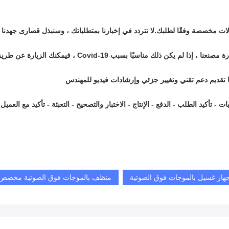
 آلات مخصصة وفقًا لطلبك.لا تتردد في إخبارنا بمتطلباتك ، وسنبذل قصارى جهدنا لت
بًا بسبب Covid-19 ، فيمكنك الزيارة عن طريق مكالمة فيديو.
ا تقديم دعم تقني وتغيير جزئي وإرشادات فيديو للمهندس
تأكيد الطلب - الدفع - الإنتاج - الاختبار والتصحيح - التعبئة - تأكيد مع العميل
هاز غسيل بالموجات فوق الصوتية
منظف بالموجات فوق الصوتية مخصص US304