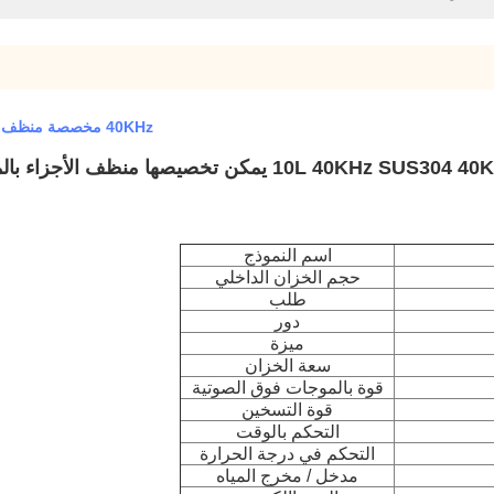
40KHz مخصصة منظف بالموجات فوق الصوتية 10L SUS304 معدات تنظيف Skymen
10L 40KHz SU يمكن تخصيصها منظف الأجزاء بالموجات فوق الصوتية الصناعية Skymen للسيارات
اسم النموذج
حجم الخزان الداخلي
طلب
دور
ميزة
سعة الخزان
قوة بالموجات فوق الصوتية
قوة التسخين
التحكم بالوقت
التحكم في درجة الحرارة
مدخل / مخرج المياه