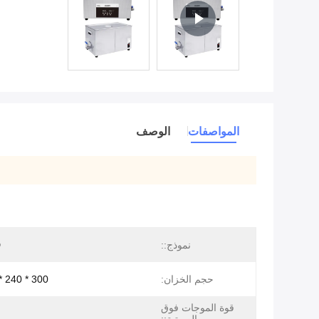
المواصفات
الوصف
نموذج::
D
حجم الخزان:
300 * 240 * 150 ملم
قوة الموجات فوق