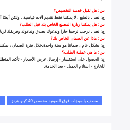
س: هل تقبل خدمة التخصيص؟
ج: نعم ، بالطبع ، لا يمكننا فقط تقديم آلات قياسية ، ولكن أيضًا
س: هل يمكننا زيارة المصنع الخاص بك قبل الطلب؟
ج: نعم ، نرحب ترحيبا حارا وندعوك بصدق وندعوك وفريقك لزيارة مصنعنا ، إذا لم يكن ذلك مناس
س: ماذا عن الضمان الخاص بك؟
ج: بشكل عام ، ضماننا هو سنة واحدة.خلال فترة الضمان ، يمكنن
س: ما هي عملية الطلب؟
ج: الحصول على استفسار - إرسال عرض الأسعار - تأكيد المتطلبات - 
للخارج - استلام العميل - بعد الخدمة.
منظف ​​بالموجات فوق الصوتية مخصص 40 كيلو هرتز
ج