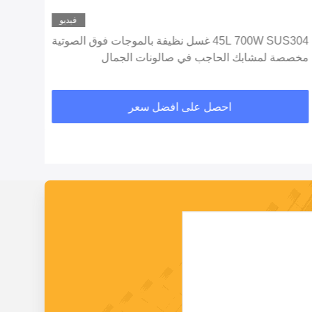
فيديو
45L 700W SUS304 غسل نظيفة بالموجات فوق الصوتية
مخصصة لمشابك الحاجب في صالونات الجمال
وات لختم 
احصل على افضل سعر