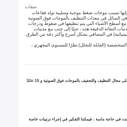
صفات
يعمل نشاط الموجات فوق الصوتية على مبادئ مماثلة للموجات الصوتية.عندما يتم نقل الطاقة الكهربائية إلى طاقة ميكانيكية ، فإنها تسبب موجات ضغط موجبة وسلبية تولد فقاعات 
مجهرية تتشكل على جميع الأسطح في جميع أنحاء المكون الذي يتم تنظيفه.لكن هذه ليست فقاعات عادية.تنفجر فقاعات الهواء في السائل في معدات التنظيف بالموجات فوق الصوتية 
عندما تنفجر فقاعات الهواء ، يتم إنشاء نفاثة قوية من السوائل تتلامس مع أسطح الأشياء التي يتم تنظيفها في ضغوط ودرجات 
حرارة عالية للغاية.يفصل هذا التأثير الديناميكي الملوثات عن جميع الأسطح دون إتلاف الكائن بأي شكل من الأشكال.موجات الصدمات النفاثة الدقيقة هذه ، جنبًا إلى جنب مع مذيبات 
التنظيف بالموجات فوق الصوتية الخاصة ، وإزالة القار والزيوت الثقيلة ورواسب الدهون الجيرية وغيرها من منتجات النفايات (الكيميائية) في المصافي بشكل أسرع وأكثر دقة من الطرق 
الاستعمال: تم تطوير النظام لتوليد مستوى تنظيف أسرع وأعلى عن طريق الطاقة فوق الصوتية ، بالاشتراك مع المواد الكيميائية المتخصصة (القابلة للتحلل).نظرًا للمستوى المجهري ، 
ج: لدينا مصنع خاص بنا وقمنا أيضًا بتسجيل شركة تجارية لمزيد من الخيارات (من أجل جعل الأعمال أكثر بساطة) لأكثر من 15 عامًا مع التركيز على مجال التنظيف والتجفيف بالموجات فوق الصوتية و 15 عامًا
، فعادة ما يكون وقت التسليم 15-20 يوم عمل بعد استلام الإيداع.إذا كنت في حاجة ماسة ، فيمكننا التفكير في إجراء ترتيبات خاصة