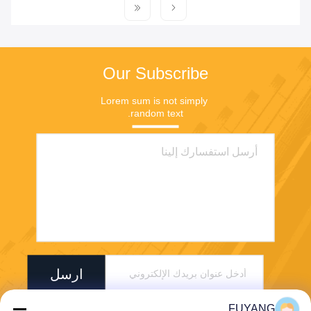
Our Subscribe
Lorem sum is not simply 
random text.
ارسل
FUYANG