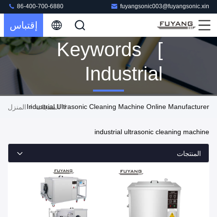
86-400-700-6880
fuyangsonic003@fuyangsonic.xin
إقتباس
Keywords [
Industrial
Ultrasonic
Industrial Ultrasonic Cleaning Machine Online Manufacturer
/
/
المنتجات
المنزل
Cleaning
industrial ultrasonic cleaning machine
Machine ]
المنتجات
Match 160
المنتجات