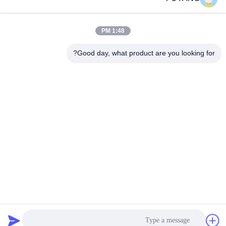
1:48 PM
Good day, what product are you looking for?
Shenzhen FUYANG Technology Group Co.
LTD
fuyangsonic003@fuyangson
ic.xin
86-400-700-6880
1118 ، رقم 106 ، طريق Yong
fu ، مجتمع Qiaotou ، شارع Fu
hai ، منطقة Baoan ، Shenzh
en
الصين جودة جيدة منظف ​​بالموجات فوق الصوتية الصناعية الكبيرة المورد. حقوق الطبع
والنشر © 2026 Shenzhen FUYANG Technology Group Co. LTD جميع الحقوق
محفوظة