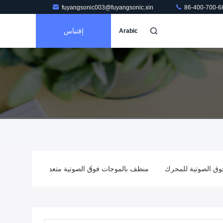
fuyangsonic003@fuyangsonic.xin
86-400-700-6
إقتباس
Arabic
فوق الصوتية للمحرك
منظف ​​بالموجات فوق الصوتية متعدد الخزانات
م