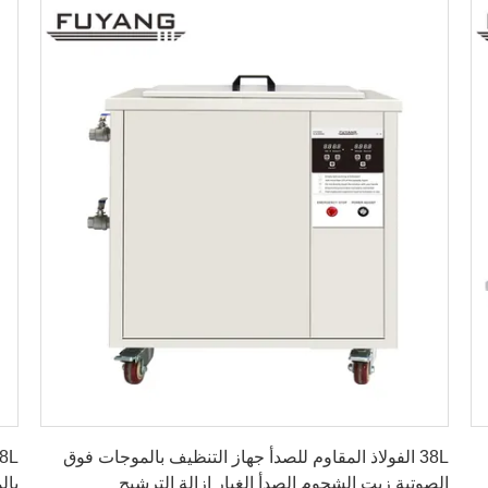
احصل على افضل سعر
38L الفولاذ المقاوم للصدأ جهاز التنظيف بالموجات فوق
الصوتية زيت الشحوم الصدأ الغبار إزالة الترشيح
بال