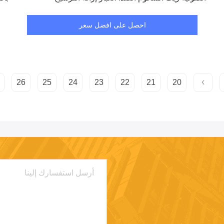
احصل على افضل سعر
26
25
24
23
22
21
20