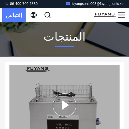
86-400-700-6880
fuyangsonic003@fuyangsonic.xin
إقتباس
المنتجات