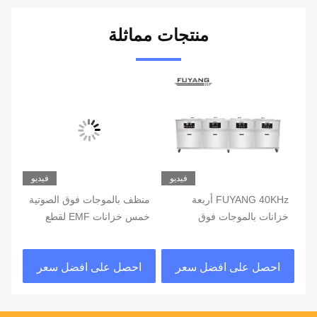
منتجات مماثلة
يو
فيديو
فيديو
FUYANG 40KHz أربعة
منظف ​​بالموجات فوق الصوتية
غسا
خزانات بالموجات فوق
خمس خزانات EMF لقطع
الصوتية معدات التنظيف EMF
غيار السيارات FUYANG 40
لتر ص
لقطع غيار السيارات
كيلو هرتز
احصل على افضل سعر
احصل على افضل سعر
ا