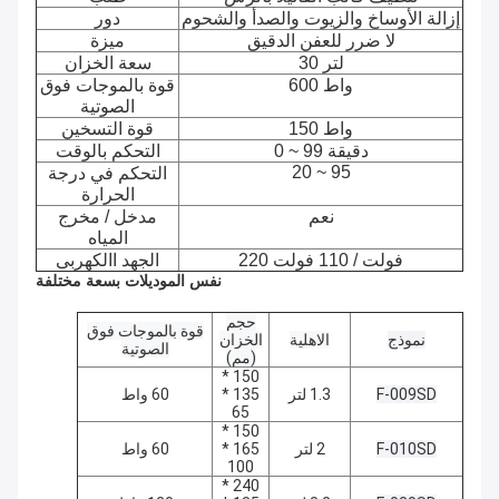
إزالة الأوساخ والزيوت والصدأ والشحوم
دور
لا ضرر للعفن الدقيق
ميزة
30 لتر
سعة الخزان
600 واط
قوة بالموجات فوق
الصوتية
150 واط
قوة التسخين
0 ~ 99 دقيقة
التحكم بالوقت
20 ~ 95
التحكم في درجة
الحرارة
نعم
مدخل / مخرج
المياه
220 فولت / 110 فولت
الجهد االكهربى
نفس الموديلات بسعة مختلفة
حجم
قوة بالموجات فوق
نموذج
الاهلية
الخزان
الصوتية
(مم)
150 *
F-009SD
1.3 لتر
135 *
60 واط
65
150 *
F-010SD
2 لتر
165 *
60 واط
100
240 *