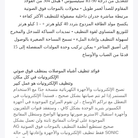
للتعديل من درجة RT-90 سيليسيوس • هيكل 304 من الفولاذ 
المقاوم للصدأ لعمر طويل • محولات بالموجات فوق الصوتية 
مرتبطة مباشرة جدران داخلية مصقولة للتنظيف الأكثر كفاءة • 
يكتسح مولد الطاقة المزدوج بتردد 40 كيلو هرتز + - 1 كيلو هرتز 
للتوزيع المتساوي لقوة التنظيف • تمديدات السباكة للمدخل والمخرج 
لسهولة التنظيف وإعادة الملء • تسمح المساحة الصغيرة بالوصول 
إلى أضيق المتاجر • يمكن تركيب وحدة المولدات المنفصلة إلى 15 
قدمًا من الضباب والأوساخ
فوائد تنظيف أشباه الموصلات بمنظف فوق صوتي
الإلكترونيات في كل مكان
وتنظيف الإلكترونيات هو عمل كبير
تصبح الإلكترونيات والأجهزة الكهربائية متسخة جدًا مع الاستخدام
المستمر.إذا لم تتم صيانتها بشكل صحيح ، فستبدأ الإلكترونيات في
التعطل.مع تراكم الأوساخ ، لن تقوم المراوح الموجودة في أجهزة
الكمبيوتر بتبريد الوحدة بشكل كافٍ ، وستفقد قنوات التلفزيون
وأجهزة استقبال الاستريو صورتها وصوتها الواضح وستظل المفاتيح
الموجودة على لوحات المفاتيح ثابتة ولن تعمل بشكل
صحيح.تستطيع أنظمة التنظيف بالموجات فوق الصوتية AG
SONIC فقط تنظيف الإلكترونيات والأجهزة وإعادتها إلى حالة