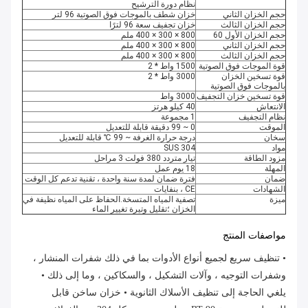
نظام دورة الترشيح
حجم الخزان الثاني
خزان شطف بالموجات فوق الصوتية 96 لتر
حجم الخزان الثالث
خزان تجفيف سعة 96 لترًا
حجم الخزان الأول 60
800 × 300 × 400 ملم
حجم الخزان الثاني
800 × 300 × 400 ملم
حجم الخزان الثالث
800 × 300 × 400 ملم
قوة الموجات فوق الصوتية
1500 واط * 2
قوة تسخين الخزان
3000 واط * 2
بالموجات فوق الصوتية
قوة تسخين خزان التجفيف
3000 واط
الانتعاش
40 كيلو هرتز
نظام التجفيف
1 مجموعة
الموقت
0 ~ 99 دقيقة قابلة للتعديل
سخان
درجة حرارة الغرفة ~ 99 ℃ قابلة للتعديل
مواد
SUS 304
مزود الطاقة
تيار متردد 380 فولت 3 مراحل
المهلة
18 يوم عمل
ضمان
فترة ضمان لمدة سنة واحدة ، تقنية تدعم كل الوقت
الشهادات
CE ، بنفايات
ميزة
تصفية المياه المتسخة.الحفاظ على المياه نظيفة في
الخزان ؛تقليل وتيرة تغيير الماء
مواصفات المنتج
• تنظيف سريع لجميع أنواع الأدوات بما في ذلك شفرات المنشار ، 
وشفرات التوجيه ، وآلات التشكيل ، والسكاكين ، وما إلى ذلك • 
يلغي الحاجة إلى تنظيف الأسلاك الثانوية • خزان ساخن قابل 