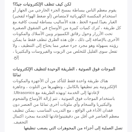
لكن كيف تنظف الإلكترونيات جيدًا؟
يقوم معظم الناس ببساطة بمسح الجزء الخارجي من الجهاز أو
استخدام المكنسة الكهربائية لامتصاص (أو ضغط الهواء لتفجير)
الغبار بعيدًا.لسوء الحظ ، هذه الأساليب ببساطة ليست كافية.مع
كل طريقة ، تُترك كميات كبيرة من الأوساخ في الشقوق الصغيرة
تحت الأزرار وحول رقائق الكمبيوتر وبين الأسلاك والمكونات
الأخرى.بالإضافة إلى ذلك ، فإن هذه الطرق تنظف فقط ما يمكن
رؤيته بسهولة وهو مجرد جزء صغير مما يحتاج إلى التنظيف ، ولا
تفعل سوى القليل للتخلص من الزيوت والفيروسات والبكتيريا ،
إلخ.
الموجات فوق الصوتية ، الطريقة الوحيدة لتنظيف الإلكترونيات
تمامًا
هناك طريقة واحدة فقط للتأكد من أن الأجهزة والمكونات
الإلكترونية يتم تنظيفها بالكامل ، وتطهيرها من التلوث ، وجاهزة
لإعادتها إلى الخدمة ؛وبهذه الطريقة مع Ultrasonics.
باستخدام الموجات فوق الصوتية ، تتم إزالة الأوساخ والشحوم
والبكتيريا والسخام وأي ملوثات أخرى تمامًا من العنصر دون
فقدان الأداء.في الواقع ، مع التدريب المناسب ،
يمكن تنظيف
معظم العناصر في أقل من دقيقتين
وإعادتها للخدمة بمجرد اكتمال
التجفيف.
تصل العملية إلى أجزاء من المجوهرات التي يصعب تنظيفها