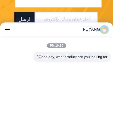
ارسل
FUYANG
10:50 PM
Good day, what product are you looking for?
Shenzhen FUYANG Technology Group Co.
LTD
fuyangsonic003@fuyangson
ic.xin
86-400-700-6880
1118 ، رقم 106 ، طريق Yong
fu ، مجتمع Qiaotou ، شارع Fu
hai ، منطقة Baoan ، Shenzh
en