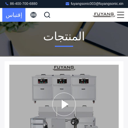
86-400-700-6880
fuyangsonic003@fuyangsonic.xin
إقتباس
المنتجات