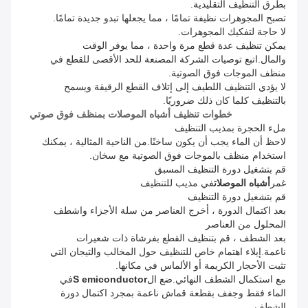
بطرق التنظيف التقليدية.
تصبح المجوهرات نظيفة تمامًا ، مما يجعلها تبدو جديدة تمامًا.
لا حاجة لتفكيك المجوهرات.
يمكن تنظيف عدة قطع مرة واحدة ، مما يوفر الوقت
والمال.اتبع توصيات الشركة المصنعة للحد الأقصى للقطع في
منظف الموجات فوق الصوتية.
لا يؤدي التنظيف اللطيف إلى إتلاف القطع الرقيقة ويسمح
بالتنظيف كلما كان ذلك ضروريًا.
خطوات تنظيف أشباه الموصلات بمنظف فوق صوتي
ملء الحجرة بمذيب التنظيف
لاحظ أن الماء يجب أن يكون ساخنًا.من الناحية المثالية ، يمكنك
استخدام منظف بالموجات فوق الصوتية مع سخان.
قم بتشغيل دورة التنظيف المسبق
غمر
أشباه الموصلات
في مذيب للتنظيف
قم بتشغيل دورة التنظيف
بعد اكتمال الدورة ، أخرج العناصر من سلة الأجزاء واشطف
المحلول من العناصر
بعد الشطف ، قم بتنظيف القطع بفرشاة ذات شعيرات
ناعمة.إيلاء اهتمام خاص للتنظيف حول المخالب والتيجان التي
تثبت الأحجار الكريمة أو الألماس في مكانها.
مع استكمال الشطف النهائي.ضع ال
S emiconductor
في
الماء فقط وجفف بقطعة قماش ناعمة بمجرد اكتمال دورة
الشطف.