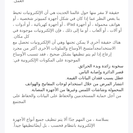
العمل.
حقيقة لا مفر منها حول عالمنا الحديث هي أن الإلكترونيات تحيط
بنا.بغض النظر عما إذا كان في شكل أجهزة كمبيوتر شخصية ، أو
هواتف محمولة ، أو أجهزة iPad ، أو أجهزة كهربائية ، أو أدوات ،
أو آلات ، أو ألعاب ، أو ما إلى ذلك ، فإن الإلكترونيات موجودة في
كل مكان.
هناك حقيقة أخرى لا يمكن تجنبها وهي أن الإلكترونيات تحصل مع
الاستخدام
جداً
متسخ.الأوساخ والملوثات الأخرى أكثر من مجرد
إزعاج.إذا لم يتم تنظيفها بشكل صحيح ، فقد تتسبب الأوساخ
الموجودة على المكونات الإلكترونية في:
سخونة زائدة وبدء الحرائق.
قصر الدائرة وإصابة الناس.
عطل يسبب فقدان البيانات القيمة.
انتشار المرض من خلال استخدام لوحات المفاتيح والهواتف
المحمولة وشاشات اللمس وغيرها من الأجهزة المصابة.
من أجل حماية المستخدمين والحفاظ على البيانات والحفاظ على
المجتمع
بسلاسة ، من المهم جدًا ألا يتم تنظيف جميع أنواع الأجهزة
الإلكترونية بانتظام فحسب ، بل أيضًا
تنظيفها جيداً
.