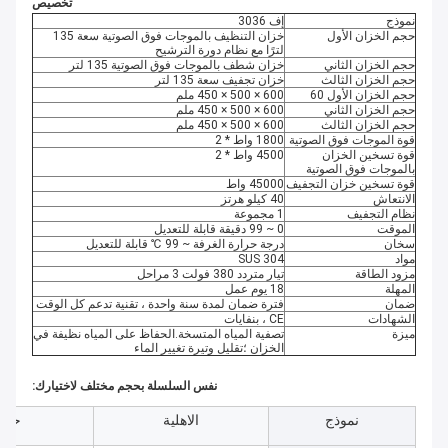
تخصيص
نموذج
إف 3036
حجم الخزان الأول
خزان التنظيف بالموجات فوق الصوتية سعة 135
لترًا مع نظام دورة الترشيح
حجم الخزان الثاني
خزان شطف بالموجات فوق الصوتية 135 لتر
حجم الخزان الثالث
خزان تجفيف سعة 135 لتر
حجم الخزان الأول 60
600 × 500 × 450 ملم
حجم الخزان الثاني
600 × 500 × 450 ملم
حجم الخزان الثالث
600 × 500 × 450 ملم
قوة الموجات فوق الصوتية
1800 واط * 2
قوة تسخين الخزان
4500 واط * 2
بالموجات فوق الصوتية
قوة تسخين خزان التجفيف
45000 واط
الانتعاش
40 كيلو هرتز
نظام التجفيف
1 مجموعة
الموقت
0 ~ 99 دقيقة قابلة للتعديل
سخان
درجة حرارة الغرفة ~ 99 ℃ قابلة للتعديل
مواد
SUS 304
مزود الطاقة
تيار متردد 380 فولت 3 مراحل
المهلة
18 يوم عمل
ضمان
فترة ضمان لمدة سنة واحدة ، تقنية تدعم كل الوقت
الشهادات
CE ، بنفايات
ميزة
تصفية المياه المتسخة.الحفاظ على المياه نظيفة في
الخزان ؛تقليل وتيرة تغيير الماء
نفس السلسلة بحجم مختلف لاختيارك:
نموذج
الاهلية
حجم 