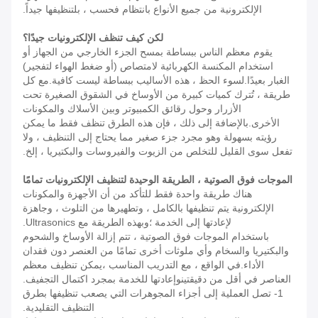
الإلكترونية من جميع الأنواع بانتظام فحسب ، بل
تنظيفها جيداً
.
لكن كيف تنظف الإلكترونيات جيدًا؟
يقوم معظم الناس ببساطة بمسح الجزء الخارجي من الجهاز أو
استخدام المكنسة الكهربائية لامتصاص (أو ضغط الهواء لتفجير)
الغبار بعيدًا.لسوء الحظ ، هذه الأساليب ببساطة ليست كافية.مع كل
طريقة ، تُترك كميات كبيرة من الأوساخ في الشقوق الصغيرة تحت
الأزرار وحول رقائق الكمبيوتر وبين الأسلاك والمكونات
الأخرى.بالإضافة إلى ذلك ، فإن هذه الطرق تنظف فقط ما يمكن
رؤيته بسهولة وهو مجرد جزء صغير مما يحتاج إلى التنظيف ، ولا
تفعل سوى القليل للتخلص من الزيوت والفيروسات والبكتيريا ، إلخ.
الموجات فوق الصوتية ، الطريقة الوحيدة لتنظيف الإلكترونيات تمامًا
هناك طريقة واحدة فقط للتأكد من أن الأجهزة والمكونات
الإلكترونية يتم تنظيفها بالكامل ، وتطهيرها من التلوث ، وجاهزة
لإعادتها إلى الخدمة ؛وبهذه الطريقة مع Ultrasonics.
باستخدام الموجات فوق الصوتية ، تتم إزالة الأوساخ والشحوم
والبكتيريا والسخام وأي ملوثات أخرى تمامًا من العنصر دون فقدان
الأداء.في الواقع ، مع التدريب المناسب ،
يمكن تنظيف معظم
العناصر في أقل من دقيقتين
وإعادتها للخدمة بمجرد اكتمال التجفيف.
1- تصل العملية إلى أجزاء المجوهرات التي يصعب تنظيفها بطرق
التنظيف التقليدية.