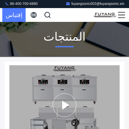
86-400-700-6880
fuyangsonic003@fuyangsonic.xin
إقتباس
المنتجات