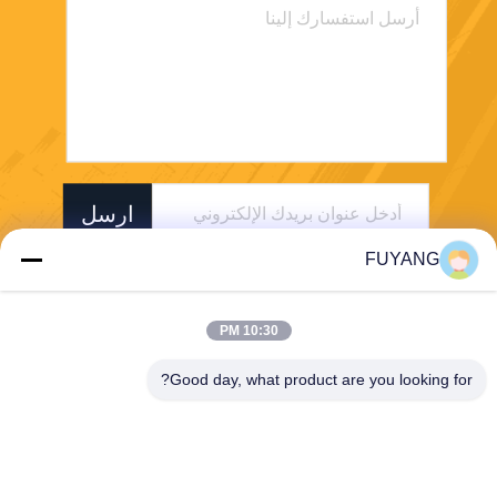
ارسل
FUYANG
10:30 PM
Good day, what product are you looking for?
Shenzhen FUYANG Technology Group Co.
LTD
fuyangsonic003@fuyangson
ic.xin