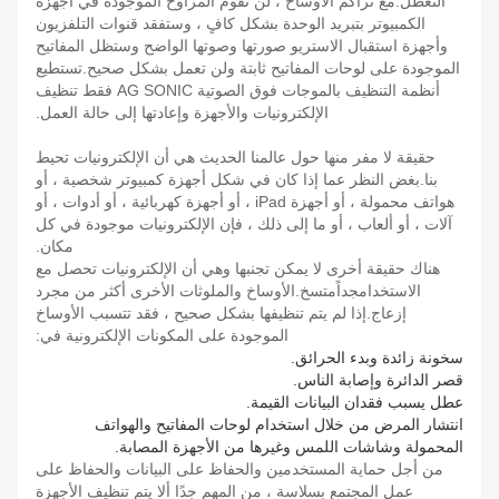
التعطل.مع تراكم الأوساخ ، لن تقوم المراوح الموجودة في أجهزة
الكمبيوتر بتبريد الوحدة بشكل كافٍ ، وستفقد قنوات التلفزيون
وأجهزة استقبال الاستريو صورتها وصوتها الواضح وستظل المفاتيح
الموجودة على لوحات المفاتيح ثابتة ولن تعمل بشكل صحيح.تستطيع
أنظمة التنظيف بالموجات فوق الصوتية AG SONIC فقط تنظيف
الإلكترونيات والأجهزة وإعادتها إلى حالة العمل.
حقيقة لا مفر منها حول عالمنا الحديث هي أن الإلكترونيات تحيط
بنا.بغض النظر عما إذا كان في شكل أجهزة كمبيوتر شخصية ، أو
هواتف محمولة ، أو أجهزة iPad ، أو أجهزة كهربائية ، أو أدوات ، أو
آلات ، أو ألعاب ، أو ما إلى ذلك ، فإن الإلكترونيات موجودة في كل
مكان.
هناك حقيقة أخرى لا يمكن تجنبها وهي أن الإلكترونيات تحصل مع
الاستخدام
جداً
متسخ.الأوساخ والملوثات الأخرى أكثر من مجرد
إزعاج.إذا لم يتم تنظيفها بشكل صحيح ، فقد تتسبب الأوساخ
الموجودة على المكونات الإلكترونية في:
سخونة زائدة وبدء الحرائق.
قصر الدائرة وإصابة الناس.
عطل يسبب فقدان البيانات القيمة.
انتشار المرض من خلال استخدام لوحات المفاتيح والهواتف
المحمولة وشاشات اللمس وغيرها من الأجهزة المصابة.
من أجل حماية المستخدمين والحفاظ على البيانات والحفاظ على
عمل المجتمع بسلاسة ، من المهم جدًا ألا يتم تنظيف الأجهزة