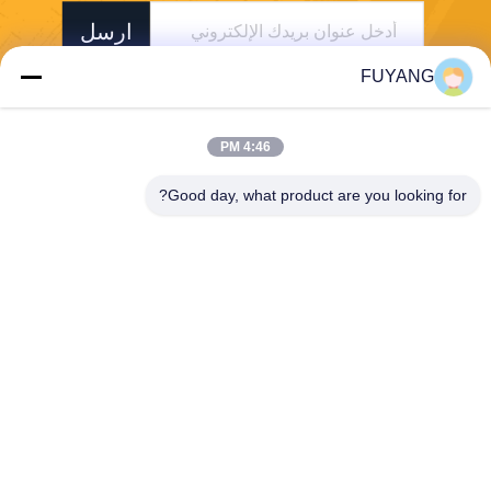
ارسل
FUYANG
4:46 PM
Good day, what product are you looking for?
Shenzhen FUYANG Technology Group Co.
LTD
fuyangsonic003@fuyangson
ic.xin
86-400-700-6880
1118 ، رقم 106 ، طريق Yong
fu ، مجتمع Qiaotou ، شارع Fu
hai ، منطقة Baoan ، Shenzh
en