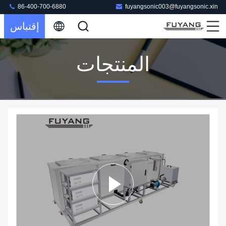
86-400-700-6880
fuyangsonic003@fuyangsonic.xin
إقتباس
المنتجات