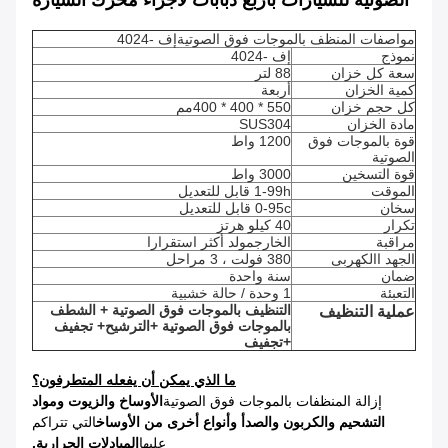
الصوتية للسيارات بأربع دبابات لأجزاء محرك السيارة
مواصفات المنظف بالموجات فوق الصوتية
إف -4024
نموذج
إف -4024
سعة كل خزان
88 لتر
كمية الخزان
أربعة
كل حجم خزان
550 * 400 * 400
مم
مادة الخزان
SUS304
قوة بالموجات فوق 
1200 واط
الصوتية
قوة التسخين
3000 واط
الموقت
1-99h قابل للتعديل
سخان
0-95c قابل للتعديل
تكرار
40 كيلو هرتز
مراقبة
الخارج
مولد أكثر استقرارا
الجهد االكهربى
380 فولت ، 3 مراحل
ضمان
سنة واحدة
التعبئة
1 وحدة / حالة خشبية
التنظيف بالموجات فوق الصوتية + الشطف 
عملية التنظيف
بالموجات فوق الصوتية +
الترشيح
+ تجفيف 
+
تجفيف
ما الذي يمكن أن يفعله المتطرفون؟
إزالة المنظفات بالموجات فوق الصوتية
الأوساخ والزيوت ومواد
التشحيم والكربون والصدأ وأنواع أخرى من الأوساخ
التي تتراكم
عليها
المبادلات الحرارية.