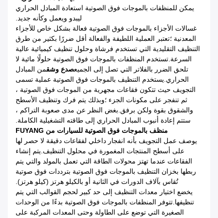
يمكن للمنظفات بالموجات فوق الصوتية استعادة المبادل الحراري
ليبدو ويعمل وكأنه جديد.
غسالات الأجزاء بالموجات فوق الصوتية فعالة بشكل خاص للأجزاء
المعدنية ؛تعتبر العملية اللطيفة والفعالة أقل ضررًا بكثير من طرق
التنظيف التقليدية التي تستخدم فرشاة وحلول تنظيف كيميائية عالية
السرعة.تستخدم المنظفات بالموجات فوق الصوتية حلولًا مائية لا
تلحق الضرر بالفلاتر التي تصل إلى الجميع
صدع وشق
من المبادل
الحراري.يستخدم التنظيف بالموجات فوق الصوتية عملية تسمى
التجويف حيث تتكون فقاعات مجهرية من الموجات فوق الصوتية ،
ثم تنفجر على مكونات الجزء ؛وبذلك يتم فرك وتنظيف الأسطح
والشقوق بقوة ولكن برفق.بغض النظر عن مدى صعوبة التراكم ،
ستتم إعادة أنبوب المبادل الحراري إلى طاقته التشغيلية الكاملة.
منظف ​​بالموجات فوق الصوتية للسيارات من FUYANG
يوصف عمل التجويف بأنه انفجار داخلي لفقاعات دقيقة لا حصر لها
على أسطح المنتجات المغمورة في محلول التنظيف.يتم إنشاء
الفقاعات عندما تهتز محولات الطاقة التي تعمل بالمولد والتي يتم
ربطها بخزان التنظيف بالموجات فوق الصوتية بترددات فوق صوتية
تُقاس بآلاف الدورات في الثانية أو بالكيلو هرتز (كيلو هرتز).
يخضع اختيار معدات التنظيف إلى حد كبير لحجم القوالب التي يتم
تنظيفها.تتوفر المنظفات بالموجات فوق الصوتية بدءًا من الوحدات
الصغيرة التي توضع على الطاولة وحتى المعدات المركبة على