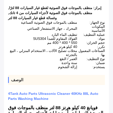
إبراز:
منظف ​​بالموجات فوق الصوتية لقطع غيار السيارات 88 لترًا
,
منظف بالموجات فوق الصوتية لأجزاء السيارات من 4 تانك
,
وغسالة قطع غيار السيارات 88 لتر
نوع الجهاز:
منظف ​​بالموجات فوق الصوتية الصناعية
المكونات
المحرك ، جهاز الاستشعار الصناعي
الأساسية:
عملية التنظيف:
تنظيف الماء البارد
مواد:
الفولاذ المقاوم للصدأ SUS304
حجم الخزان:
550 * 400 * 400 مم
تكرر:
40 كيلو هرتز
الصناعات المعمول
محلات تصليح الآلات ، الاستخدام المنزلي ، البيع
بها:
بالتجزئة
نوع التنظيف:
الغمر / النقع
ضمان:
سنة واحدة
يستخدم:
إزالة الشحوم
الوصف
4Tank Auto Parts Ultrasonic Cleaner 40KHz 88L Auto
Parts Washing Machine
فويانغ 40 كيلو هرتز 88 لتر منظف بالموجات فوق