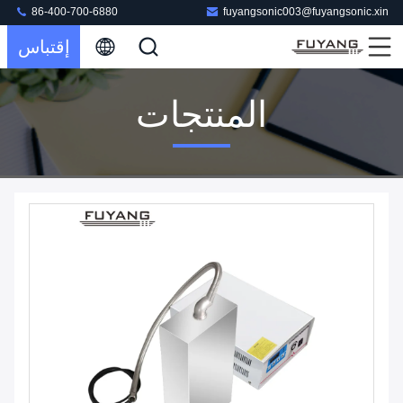
86-400-700-6880
fuyangsonic003@fuyangsonic.xin
إقتباس
المنتجات