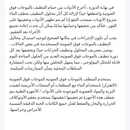
في نهاية الدورة ، أخرج الأدوات من حمام التنظيف بالموجات فوق
الصوتية واشطفها جيدًا لإزالة كل آثار محلول التنظيف.شطف الماء
منزوع الأيونات سيجنب البقع.إذا لم يتم تطهير الأدوات وتعقيمها على
الفور ، فتأكد من تجفيفها وحمايتها تمامًا.يمكن أن تحدث إعادة تجميع
الأجزاء بعد التعقيم.
يجب أن تكون الإجراءات في مكانها الصحيح لتوجيه استبدال محاليل
التنظيف بالموجات فوق الصوتية المستخدمة.في بعض الحالات ،
يوصى بتصريف المحلول وتنظيف الخزانات جيدًا وتجفيفها بعد كل
دورة تنظيف بالموجات فوق الصوتية.العديد من الحلول المتاحة اليوم
قابلة للتحلل البيولوجي ، مما يسهل التخلص منها ولكن يجب استشارة
السلطات المحلية بشأن الممارسات السليمة.
يستخدم المنظف بالموجات فوق الصوتية الموجات فوق الصوتية
(الاهتزاز) باستخدام الماء مع المنظفات أو المنتجات الأنزيمية لتفتيت
التربة والمواد العضوية الموجودة على الأدوات / الأجهزة الطبية.يتم
شطف هذه الأجهزة ثم تعقيمها (تعقيمها).يستخدم معقم الأوتوكلاف
الحرارة والبخار والضغط لقتل جميع الكائنات الحية الدقيقة المسببة
للأمراض وجراثيمها.