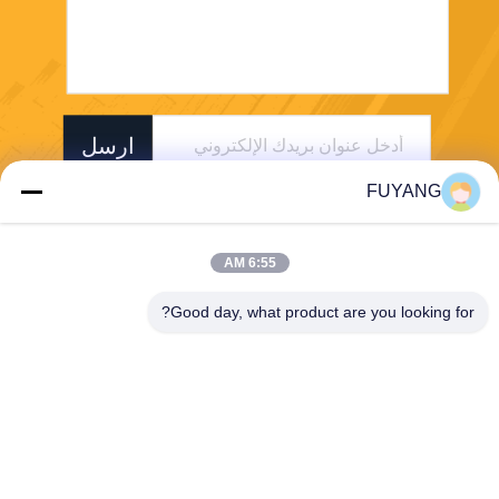
ارسل
FUYANG
6:55 AM
Good day, what product are you looking for?
Shenzhen FUYANG Technology Group Co.
LTD
fuyangsonic003@fuyangson
ic.xin
86-400-700-6880
1118 ، رقم 106 ، طريق Yong