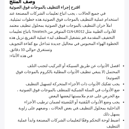
وصف المنتج
اقترح إجراء التنظيف بالموجات فوق الصوتية
في جميع الحالات ، يجب اتباع تعليمات الشركات المصنعة عند
استخدام عملية التنظيف بالموجات فوق الصوتية.هذه خطوات تمثيلية.
املأ خزان التنظيف بالموجات فوق الصوتية بمحلول تنظيف معتمد
للأدوات الطبية مثل CLN-LR012 المتوفر من Tovatech باتباع تعليمات
التخفيف المقدمة.قم بتشغيل المنظف لبدء عملية التفريغ.تزيل هذه
الخطوة الهواء المحبوس في محاليل جديدة تتداخل مع كفاءة التجويف
وتستغرق حوالي 10 دقائق.
في هذه الأثناء:
افصل الأدوات عن طريق السبيكة أو التركيب لتجنب التلف
المحتمل (لا ينبغي تنظيف الأدوات المطلية بالكروم بالموجات فوق
الصوتية)
يجب تفكيك الأدوات ذات الأجزاء المتحركة لتسهيل التنظيف
ضع الأدوات في السلة الشبكية للمنظف بالموجات فوق الصوتية ،
مع الحرص على عدم ملامستها لبعضها البعض
يجب وضع الأدوات المُقنية أو المُضيئة لضمان ترطيب الأجزاء
الداخلية بمحلول التنظيف.في بعض الحالات ، وضعهم على زاوية
يسهل ذلك
اضبط لوحة التحكم وفقًا لتعليمات الشركات المصنعة وابدأ عملية
التنظيف