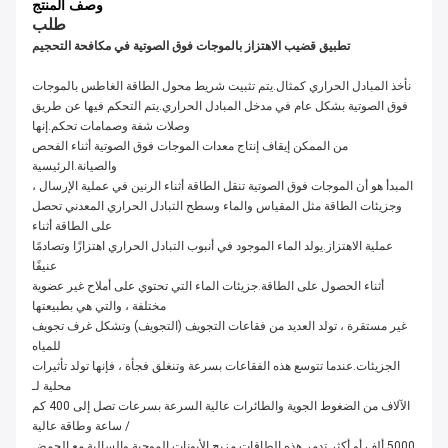
وصف المنتج
طلب
تطبيق قضيب الاهتزاز بالموجات فوق الصوتية في مكافحة التحجيم
نأخذ المبادل الحراري كمثال.يتم تثبيت شريط محول الطاقة الغاطس بالموجات
فوق الصوتية بشكل عام في مدخل المبادل الحراري.يتم التحكم فيها عن طريق
وصلات شفة وصمامات تحكم.إنها
من الممكن إيقاف إنتاج معدات الموجات فوق الصوتية أثناء الفحص
والصيانة.الرئيسية
المبدأ هو أن الموجات فوق الصوتية تنقل الطاقة أثناء الرنين في عملية الإرسال ،
وجزيئات الطاقة مثل المقياس والماء وسطح التبادل الحراري المعدني تحصل
على الطاقة أثناء
عملية الاهتزاز.يولد الماء الموجود في أنبوب التبادل الحراري اهتزازًا وتصادمًا
عنيفًا
أثناء الحصول على الطاقة.جزيئات الماء التي تحتوي على أملاح غير عضوية
مختلفة ، والتي هي بطبيعتها
غير مستقرة ، تولد العديد من فقاعات التجويف (التجويف) وتشكل غرف تجويف
للمياه
الجزيئات.عندما تتوسع هذه الفقاعات بسرعة وتنغلق فجأة ، فإنها تولد تأثيرات
محلية لـ
الآلاف من الضغوط الجوية والطائرات عالية السرعة بسرعات تصل إلى 400 كم
/ ساعة وطاقة عالية
5000 ألف أو أكثر.تدمر هذه الطاقات مزيج الأيونات الموجبة والسالبة مع الحمض