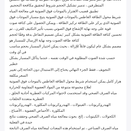
المتطرفين ، تدمير تشكيل الحجم.شروط لتحقيق مكافحة التحجيم.
تطبيق قضيب الاهتزاز بالموجات فوق الصوتية في معالجة المياه
شريط محول الطاقة الغاطس بالموجات فوق الصوتية يتيح مسبار الموجات فوق
الصوتية الذي يركز على الطاقة تركيز الطاقة ، ويمكن الحصول على كثافة صوت
قوية على وجه نهاية الإشعاع فوق الصوتي.بسبب تأثير التكثيف للقرن ، تم
تحسين كثافة الطاقة الصوتية بشكل كبير ؛يمكن تصميم التفاعل بدقة وفقًا لحجم
كثافة طاقة الصوت.وجه نهاية الإرسال للمسبار هو
مصمم بشكل عام ليكون قابلاً للإزالة ، بحيث يمكن اختيار المسبار بحجم مناسب
في أي وقت
حسب شدة الصوت المطلوبة.في الوقت نفسه ، عندما يتآكل المسبار بشكل
خطير
التجويف ، فقط الجزء النهائي يحتاج إلى الاستبدال دون الحاجة إلى تغيير
السعر.مكلفة
هزاز كامل.يمكن استخدام شريط محول الطاقة الغاطس بالموجات فوق الصوتية
لعلاج مجموعة متنوعة من المواد العضوية المقاومة للحرارة
مياه الصرف الصحي وقد استخدمت لاحتواء المركبات العطرية أحادية الحلق ،
العطرية متعددة الحلقات
الهيدروكربونات ، الفينولات ، الهيدروكربونات المكلورة ، الهيدروكربونات
المكلورة ، الأحماض العضوية ، الأصباغ ،
الكحولات ، الكيتونات ، إلخ. بحوث معالجة مياه الصرف الصحي وحققت نتائج
جيدة.في الفعلية
مياه الصرف الصناعي ، تم استخدام هذه المعدات لمعالجة مياه الصرف الناتجة