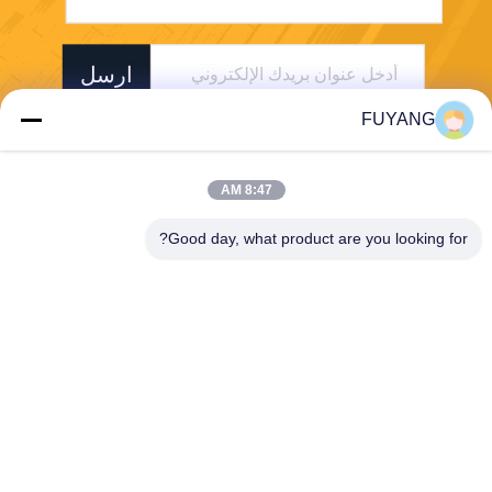
ارسل
FUYANG
8:47 AM
Good day, what product are you looking for?
Shenzhen FUYANG Technology Group Co.
LTD
fuyangsonic003@fuyangson
ic.xin
86-400-700-6880
1118 ، رقم 106 ، طريق Yong
fu ، مجتمع Qiaotou ، شارع Fu
hai ، منطقة Baoan ، Shenzh
en