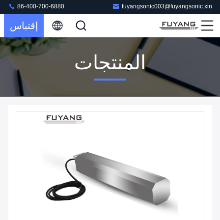
86-400-700-6880
fuyangsonic003@fuyangsonic.xin
إقتباس
المنتجات