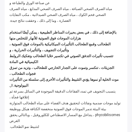
عن صناعة الورق والطباعة و
مياه الصرف الصحي الصباغة ، مياه الصرف الصحي المدابغ ، مياه الصرف
الصحي فحم الكوك ، مياه الصرف الصحي الصيدلانية ، مكب النفايات
العصارة ، وما إلى ذلك ، وحققت نتائج جيدة.
بالإضافة إلى ذلك ، في بعض بحيرات المناظر الطبيعية ، يمكن أيضًا استخدام
هزازات الموجات فوق الصوتية للأنهار للتخلص منها
الطحالب وقمع الطحالب.التأثيرات الميكانيكية بالموجات فوق الصوتية ،
وتأثيرات التجويف ، والتأثيرات الحرارية ، و
تتسبب تأثيرات التدفق الصوتي في تكسير خلايا الطحالب وتفكيك الروابط
الكيميائية في المادة
الجزيئات ، تنكسر وتموت على الجدار الخارجي للطحالب ، وتزيد من تمزق
فجوات الطحالب ،
موت الخلية أو نموها.يؤدي التثبيط والتأثيرات الأخرى إلى سلسلة من التأثيرات
البيولوجية.
ال
يتسبب التجويف في تمدد الفقاعات الدقيقة الموجودة في السائل بسرعة ثم
إغلاقها فجأة ،
توليد موجات صدمية ونفاثات لتحقيق هدف القضاء على مياه الطحالب المتوازنة
بيئة البيئة.تدمر الموجات فوق الصوتية منخفضة الكثافة هيكل ووظيفة
phycobilisomes ، يتداخل مع المسار الاصطناعي للكلوروفيل ، وبالتالي يحقق
الغرض
لتثبيط نمو الطحالب.