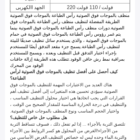
220 فولت / 110 فولت
الجهد االكهربى
منظف ​​بالموجات فوق الصوتية رأس الطباعة بالموجات فوق الصوتية
الطريقة المفضلة لتنظيف منظف رأس الطباعة بالموجات فوق
الصوتية.دورات منظف رأس الطباعة بالموجات فوق الصوتية بينما
يتم غمر رؤوس رأس الطباعة بالموجات فوق الصوتية في حمام
بالموجات فوق الصوتية ، والذي يستخدم سائل تنظيف صديقًا للبيئة
لتنظيف رأس الطباعة.يسمح جزء مقعد التدفق أيضًا للمستخدم
بإجراء اختبار التدفق قبل التنظيف وبعده ، ويسمح للمستخدم
بمراقبة نمط رش حاقن الوقود.تتطلب هذه الطريقة إزالة حاقنات
الوقود من المحرك
كيف أحصل على أفضل تنظيف بالموجات فوق الصوتية لرأس
الطباعة؟
هناك العديد من الاعتبارات المهمة للتنظيف بالموجات فوق
الصوتية.سيؤدي تحسين هذه المتغيرات إلى أفضل تنظيف.أهم
القرارات التي يجب اتخاذها هي اختيار محلول التنظيف المناسب ،
والتنظيف في درجة الحرارة المناسبة للمقدار الصحيح من الوقت ،
واختيار الحجم المناسب ونوع المنظف بالموجات فوق الصوتية.
هل مطلوب حل خاص للتنظيف؟
تلتصق التربة بالأجزاء ... إذا لم تفعل ذلك ، فسوف تتساقط التربة
من الأجزاء!الغرض من المحلول هو كسر الروابط بين الأجزاء
والتربة.الماء وحده ليس له خصائص التنظيف.الغرض الأساسي من