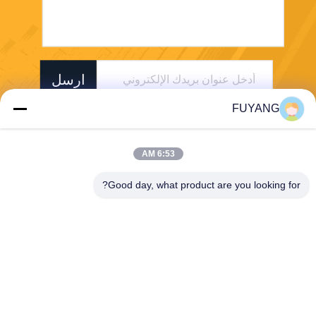
ارسل
FUYANG
6:53 AM
Good day, what product are you looking for?
Shenzhen FUYANG Technology Group Co.
LTD
fuyangsonic003@fuyangson
ic.xin
86-400-700-6880
1118 ، رقم 106 ، طريق Yong
fu ، مجتمع Qiaotou ، شارع Fu