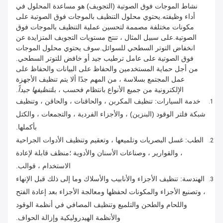
نشاط الموجات فوق الصوتية (التجويف) هو مساعدة المحلول في
أداء وظيفته.يحتوي محلول التنظيف بالموجات فوق الصوتية على
مكونات مختلفة مصممة لتحسين عملية التنظيف بالموجات فوق
الصوتية.على سبيل المثال ، تنتج مستويات التجويف المتزايدة عن
انخفاض التوتر السطحي للسوائل.سوف يحتوي محلول الموجات
فوق الصوتية على عامل ترطيب جيد أو خافض للتوتر السطحي.
من أجل حماية المستخدمين والحفاظ على البيانات والحفاظ على
عمل المجتمع بسلاسة ، من المهم جدًا ألا يتم تنظيف الأجهزة
الإلكترونية من جميع الأنواع بانتظام فحسب ، بل
تنظيفها جيداً
.
خدمة السيارات: تنظيف المكربن ​​، والحاقنات ، والحاقن ، وتنظيف
شبكة فلتر الوقود (البنزين) ، والأجزاء الفردية ، والتجمعات ، والكتل
بأكملها.
الطب: غسل البصريات وتلميعها ، وتعقيم وتنظيف الأدوات الجراحية
، والقوارير ، وصناعات الأسنان والأدوية ؛منظف ​​قابلة لإعادة
الاستخدام ، قوالب.
الهندسة: تنظيف الأجزاء والأنابيب والأسلاك وما إلى ذلك قبل الإنهاء
، وتصنيع الأجزاء والمكونات لحفظها ومعالجة الأجزاء بعد إعادة الفتح
واللحام والطحن والتلميع وتنظيف المصافي في أنظمة الوقود
والأنظمة الهيدروليكية وإزالة الحواف.