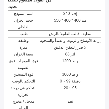
من الفولاذ المقاوم للصدأ
تحديد:
إف -240
اسم النموذج
550 * 400 * 400 مم
حجم الخزان
الداخلي
تنظيف قالب الفانيلا بالرش
طلب
إزالة الأوساخ والزيوت والصدأ والشحوم
وظيفة
لا ضرر للعفن الدقيق
ميزة
88 لتر
سعة الخزان
1200 واط
قوة بالموجات فوق
الصوتية
3000 واط
قوة التسخين
0 ~ 99 دقيقة
التحكم بالوقت
20 ~ 95
التحكم في درجة
الحرارة
نعم
مدخل / مخرج
المياه