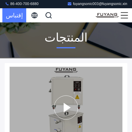
86-400-700-6880
fuyangsonic003@fuyangsonic.xin
إقتباس
المنتجات