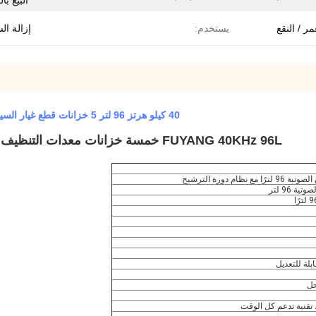
البيع با
مر / النقع
يستخدم:
إزالة ا
40 كيلو هرتز 96 لتر 5 خزانات قطع غيار السيارات منظف بالموجات فوق الصوتية EMF 800 * 300 * 400 مم
FUYANG 40KHz 96L خمسة خزانات معدات التنظيف بالموجات فوق الصوتية EMF لقطع غيار السيارات
م دورة الترشيح
 96 لتر
تقنية تدعم كل الوقت