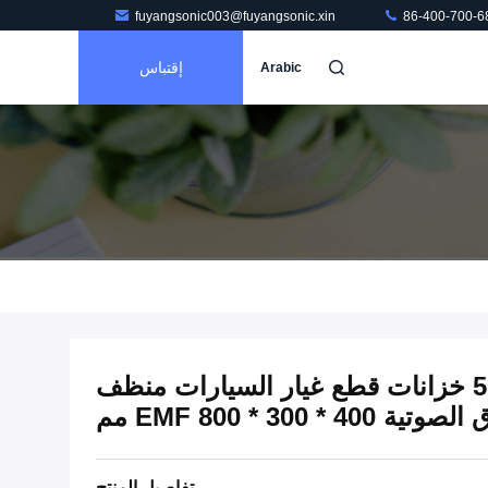
fuyangsonic003@fuyangsonic.xin
86-400-700-6
إقتباس
Arabic
40 كيلو هرتز 96 لتر 5 خزانات قطع غيار السيارات منظف
EMF 800 * 300 *  مم
تفاصيل المنتج