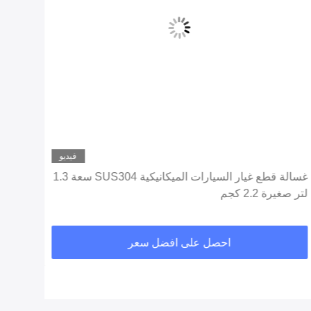
فيديو
غسالة قطع غيار السيارات الميكانيكية SUS304 سعة 1.3
لتر صغيرة 2.2 كجم
135L 40KHz الف
احصل على افضل سعر