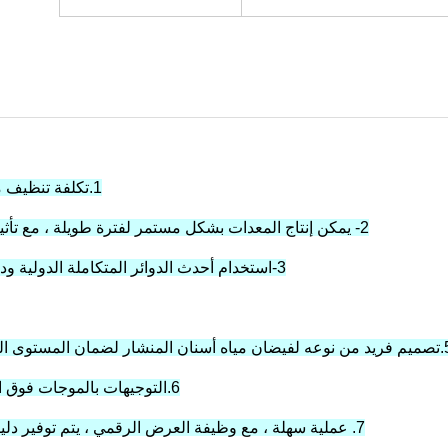
1.تكلفة تنظيف منخفضة ، توفير الطاقة وحماية البيئة ، عمر خدمة طويل.
2- يمكن إنتاج المعدات بشكل مستمر لفترة طويلة ، مع تأثير تنظيف جيد ، وكفاءة عالية ، وانخفاض مستوى الضجيج.
3-استخدام أحدث الدوائر المتكاملة الدولية ودائرة المعالجات الدقيقة والدائرة الواقية والعرض الرقمي.
لمناسب وأن الأوساخ يمكن أن تفلت في الوقت المناسب.
6.التوجيهات بالموجات فوق الصوتية المتعددة تضمن التنظيف الكامل والشامل للجزء.
7. عملية سهلة ، مع وظيفة العرض الرقمي ، يتم توفير دليل التشغيل وتشغيل الفيديو مجانًا ، وبالتالي تقليل التكلفة.