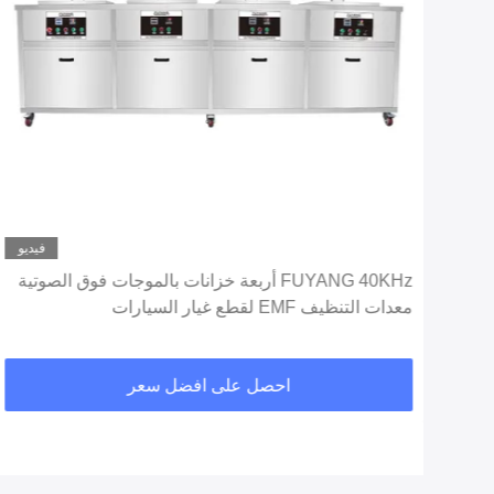
ديو
فيديو
ة
FUYANG 40KHz أربعة خزانات بالموجات فوق الصوتية
معدات التنظيف EMF لقطع غيار السيارات
احصل على افضل سعر