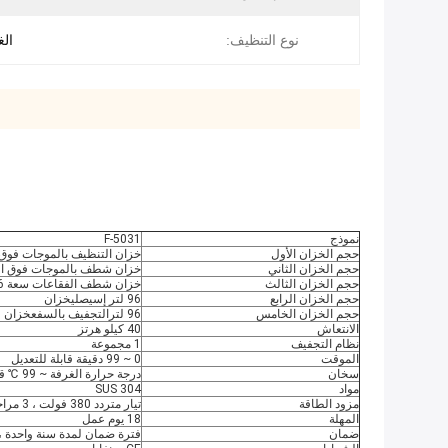
نوع التنظيف:
الغ
نموذج
F-5031
حجم الخزان الأول
خزان التنظيف بالموجات فوق الصوتية 96 لترًا مع نظا
حجم الخزان الثاني
خزان شطف بالموجات فوق الصوتية
حجم الخزان الثالث
خزان شطف الفقاعات سعة 96 لترًا
حجم الخزان الرابع
96 لتر إس
يصلي
خزان
حجم الخزان الخامس
96 لتر
التجفيف بالسفع
خزان
الانتعاش
40 كيلو هرتز
نظام التجفيف
1 مجموعة
الموقت
0 ~ 99 دقيقة قابلة للتعديل
سخان
درجة حرارة الغرفة ~ 99 ℃ قابلة للتعديل
مواد
SUS 304
مزود الطاقة
تيار متردد 380 فولت ، 3 مراحل
المهلة
18 يوم عمل
ضمان
فترة ضمان لمدة سنة واحدة ، 