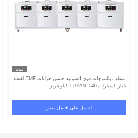
فيديو
منظف ​​بالموجات فوق الصوتية خمس خزانات EMF لقطع
غيار السيارات FUYANG 40 كيلو هرتز
احصل على افضل سعر