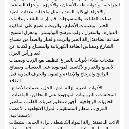
الجراحية ، وأدوات طب الأسنان ، والأجهزة ، وأجزاء الساعة ،
والأجزاء الهيكلية المعدنية مثل ملحقات معدات الصيد
صناعة الطباعة والمنسوجات: قم بإزالة البقع ، وعلامات
الحبر ، وبصمات الأصابع ، والزيت والصبغ على الماكينة
الدوارة ، والمغزل ، ولب مرشح البوليستر ، ومغزل النسيج.
صناعة الطاقة: إزالة الحبر والزيت والغبار والصدأ من مصباح
الشارع ومقياس الطاقة الكهربائية والمصباح والكتابة عن
بُعد ورأس العزل
منتجات طلاء الأيونات بالفراغ: تنظيف بقع الزيت وبصمات
الأصابع والغبار والأكاسيد الموجودة على العدسات وصفائح
الراتنج والزجاج والإضاءة والفنون والحرف اليدوية قبل
الطلاء
الأدوات الطبية: إزالة الدم ، الجل ، بصمات الأصابع ،
المخلفات ، البروتينات الموجودة على المحاقن ، الماصات ،
الحاويات الزجاجية ، أجهزة تنظيم ضربات القلب ، مناظير
المريء ، منظار المستقيم ، المرايا الاتجاهية ، الأعضاء
الاصطناعية.
الآلات الدقيقة: إزالة المواد الكاشطة ، برادة الحديد ، مثبطات