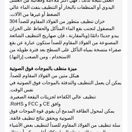
العمل.نتيجة لذلك ، فهي أكثر ملاءمة وفعالية من الغسل
اليدوي أو المنظفات بالبخار أو التنظيف بنفث الماء عالي
الضغط أو غيرها من الآلات.
خزان تنظيف متطور من الفولاذ المقاوم للصدأ 304
المصقول لتجنب بقع الماء المتآكل والحفاظ على الخزان
يبدو جديدًا دائمًا.(وبالمقارنة ، فإن صهاريج التنظيف الشائعة
المصنوعة من الفولاذ المقاوم للصدأ ستكون عبارة عن بقع
صفراء متسخة بمياه التآكل على السطح بعد فترة طويلة من
الاستخدام ، ومن الصعب إزالتها.)
ميزة منظف بالموجات فوق الصوتية
هيكل متين من الفولاذ المقاوم للصدأ.
يمكن أن يعمل التنظيف والتدفئة بالموجات فوق الصوتية في
نفس الوقت.
تنظيف عالي الكفاءة لجزيئات البقعة الصغيرة.
وافق CE و FCC و RoHS.
يمكن لمحول الطاقة المدمج أن يقوي قوة الموجات فوق
الصوتية ويحقق نتائج تنظيف فائقة.
سلة تنظيف من الفولاذ المقاوم للصدأ لتنظيف بعض الأشياء