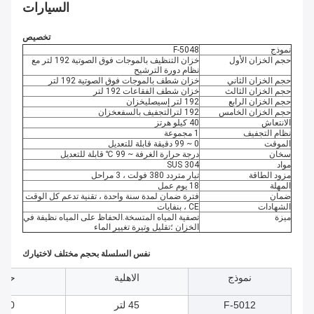
السيارات
تخصيص
نموذج
F-5048
حجم الخزان الأول
خزان التنظيف بالموجات فوق الصوتية 192 لتر مع
نظام دورة الترشيح
حجم الخزان الثاني
خزان شطف بالموجات فوق الصوتية 192 لتر
حجم الخزان الثالث
خزان شطف الفقاعات 192 لتر
حجم الخزان الرابع
192 لتر إس
يصلي
خزان
حجم الخزان الخامس
192 لتر
التجفيف بالسفع
خزان
الانتعاش
40 كيلو هرتز
نظام التجفيف
1 مجموعة
الموقت
0 ~ 99 دقيقة قابلة للتعديل
سخان
درجة حرارة الغرفة ~ 99 ℃ قابلة للتعديل
مواد
SUS 304
مزود الطاقة
تيار متردد 380 فولت ، 3 مراحل
المهلة
18 يوم عمل
ضمان
فترة ضمان لمدة سنة واحدة ، تقنية تدعم كل الوقت
الشهادات
CE ، بنفايات
ميزة
تصفية المياه المتسخة.الحفاظ على المياه نظيفة في
الخزان ؛تقليل وتيرة تغيير الماء
نفس السلسلة بحجم مختلف لاختيارك
نموذج
الاهلية
حجم 
F-5012
45 لتر
0 * 300 * 300