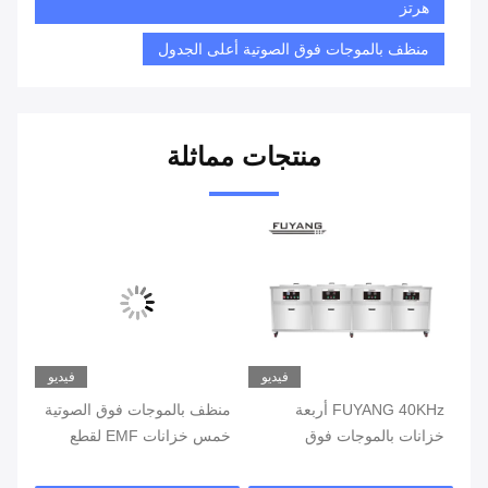
هرتز
منظف بالموجات فوق الصوتية أعلى الجدول
منتجات مماثلة
يو
فيديو
فيديو
FUYANG 40KHz أربعة
منظف ​​بالموجات فوق الصوتية
غسا
خزانات بالموجات فوق
خمس خزانات EMF لقطع
الصوتية معدات التنظيف EMF
غيار السيارات FUYANG 40
لتر ص