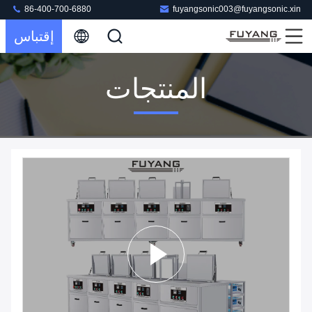
86-400-700-6880
fuyangsonic003@fuyangsonic.xin
إقتباس
المنتجات