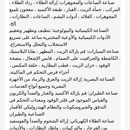
صناعة الساعات والمجوهرات: إزالة الطلاء ، رذاذ الطلاء ،
المركب ، حمأة الزيت ، الغبار ، طبقة الأكسيد ، معجون تلميع
المجوهرات ، القلائد ، أدوات اليشم ، الساعات ، النظارات ،
إلخ.
الصناعة الكيميائية والبيولوجية: تنظيف وتطهير وتعقيم
الأدوات الكيميائية والأوعية المختبرية.ساعد على تسريع
الاستحلاب والتحلل والاستخراج.
صناعة السيارات: قم بإزالة الزيت ، المطهر ، بقايا البلاستيك
، الكاشطة والجرافيت على الصمام ، قابس الإشعال ، مضخة
الوقود ، خزان الزيت ، قطب البطارية ، حلقة المكبس ،
أجزاء قرص التحكم في الماكينة.
الصناعة البصرية: إزالة الزيت والعرق والرماد من الأجهزة
البصرية وجميع أنواع العدسات.
صناعة الطيران: قم بإزالة الأكسيد والغبار والصدأ والكربون
والقياس الموجود في فلتر الوقود ومعدات التحكم في
التدفق والجيروسكوبات والنظام الهيدروليكي للأقمار
الصناعية والطيران
صناعة الطلاء الكهربائي: إزالة الشحوم والصدأ والفوسفيد
من الفرجار ، والتركيبات ، وإطار النظارات ، والأدوات