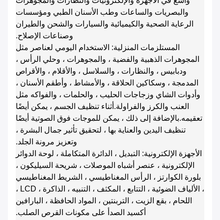
واسع في الأجهزة والإلكترونيات والنظارات والمجوهرات
والبصريات والساعات وطب الأسنان الطبي ومؤسسات
الرعاية الصحية والكيميائية والسيارات والشحن والطيران
وصناعات الإصلاح.
المستلزمات المنزلية: الاستخدام اليومي لعناصر مثل
المجوهرات الذهبية والفضية ، والمجوهرات ، وحلي الرأس ،
ودبابيس ، والنظارات ، والسلاسل ، والأقلام ، والأقراص
المدمجة ، وسكاكين الحلاقة ، والأمشاط ، وأطقم الأسنان ،
وأدوات الشاي وزجاجات الحليب ، والحلمات ، والفواكه مثل
العنب والكرز والفراولة.أثناء تنظيف الجسم ، يمكن أيضًا
تعقيمه.بالإضافة إلى ذلك ، يمكن للموجات فوق الصوتية أيضًا
تنظيف اليدين والعناية بها ، لتحقيق تأثير جمال البشرة ،
وتعزيز مرونة الجلد.
الأجهزة الإلكترونية: التبديل ، الدائرة المتكاملة ، لوحة الدوائر
الإلكترونية ، عنصر أشباه الموصلات ، شريحة السيليكون ،
بلورة الكوارتز ، الرأس المغناطيسي ، الشريط المغناطيسي
، الألياف الضوئية ، التتابع ، المكثف ، التنبيه ، الذاكرة ، LCD ،
اللحام ، بقع الزيت ، التربنتين ، المواد الحافظة ، البارافين
أكسيد الصدأ على مكونات القرص الصلب.