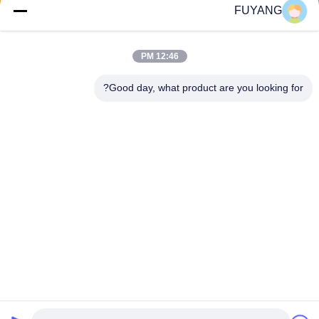
FUYANG
12:46 PM
Good day, what product are you looking for?
Shenzhen FUYANG Technology Group Co.
LTD
fuyangsonic003@fuyangson
ic.xin
86-400-700-6880
1118 ، رقم 106 ، طريق Yong
fu ، مجتمع Qiaotou ، شارع Fu
hai ، منطقة Baoan ، Shenzh
en
الصين جودة جيدة منظف ​​بالموجات فوق الصوتية الصناعية الكبيرة المورد. حقوق الطبع
والنشر © 2026 Shenzhen FUYANG Technology Group Co. LTD جميع الحقوق
محفوظة