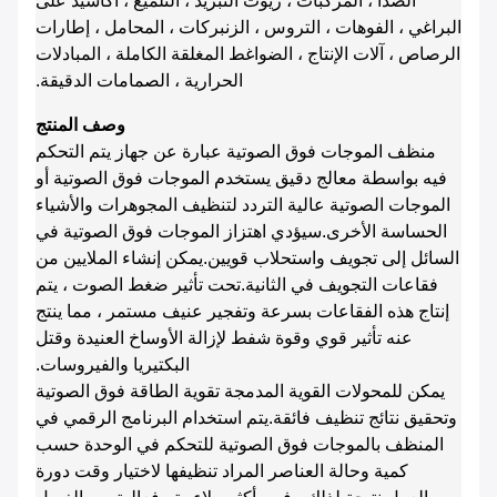
الصدأ ، المركبات ، زيوت التبريد ، التلميع ، أكاسيد على
البراغي ، الفوهات ، التروس ، الزنبركات ، المحامل ، إطارات
الرصاص ، آلات الإنتاج ، الضواغط المغلقة الكاملة ، المبادلات
الحرارية ، الصمامات الدقيقة.
وصف المنتج
منظف ​​الموجات فوق الصوتية عبارة عن جهاز يتم التحكم
فيه بواسطة معالج دقيق يستخدم الموجات فوق الصوتية أو
الموجات الصوتية عالية التردد لتنظيف المجوهرات والأشياء
الحساسة الأخرى.سيؤدي اهتزاز الموجات فوق الصوتية في
السائل إلى تجويف واستحلاب قويين.يمكن إنشاء الملايين من
فقاعات التجويف في الثانية.تحت تأثير ضغط الصوت ، يتم
إنتاج هذه الفقاعات بسرعة وتفجير عنيف مستمر ، مما ينتج
عنه تأثير قوي وقوة شفط لإزالة الأوساخ العنيدة وقتل
البكتيريا والفيروسات.
يمكن للمحولات القوية المدمجة تقوية الطاقة فوق الصوتية
وتحقيق نتائج تنظيف فائقة.يتم استخدام البرنامج الرقمي في
المنظف بالموجات فوق الصوتية للتحكم في الوحدة حسب
كمية وحالة العناصر المراد تنظيفها لاختيار وقت دورة