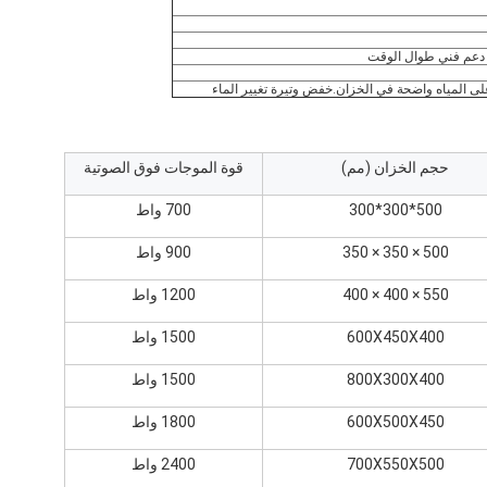
 دعم فني طوال الوقت
على المياه واضحة في الخزان.خفض وتيرة تغيير الماء
حجم الخزان (مم)
قوة الموجات فوق الصوتية
500*300*300
700 واط
500 × 350 × 350
900 واط
550 × 400 × 400
1200 واط
600X450X400
1500 واط
800X300X400
1500 واط
600X500X450
1800 واط
700X550X500
2400 واط