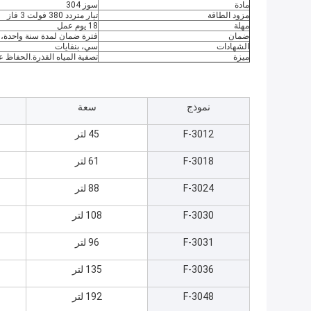
مادة
سوز 304
مزود الطاقة
تيار متردد 380 فولت 3 فاز
مهلة
18 يوم عمل
ضمان
فترة ضمان لمدة سنة واحدة،
الشهادات
سي، بنفايات
ميزة
تصفية المياه القذرة.الحفاظ 
نموذج
سعة
F-3012
45 لتر
F-3018
61 لتر
F-3024
88 لتر
F-3030
108 لتر
F-3031
96 لتر
F-3036
135 لتر
F-3048
192 لتر