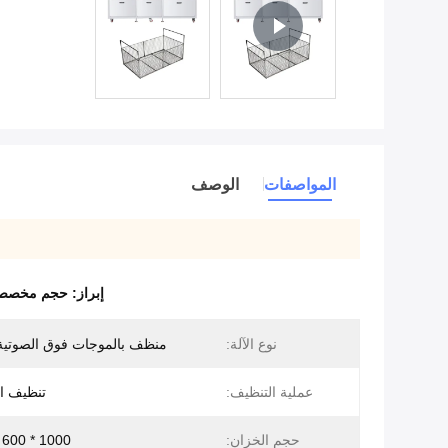
المواصفات
الوصف
إبراز:
حجم مخصص م
نوع الآلة:
منظف ​​بالموجات فوق الصوتية
عملية التنظيف:
تنظيف الم
حجم الخزان:
1000 * 600 * 600 مم