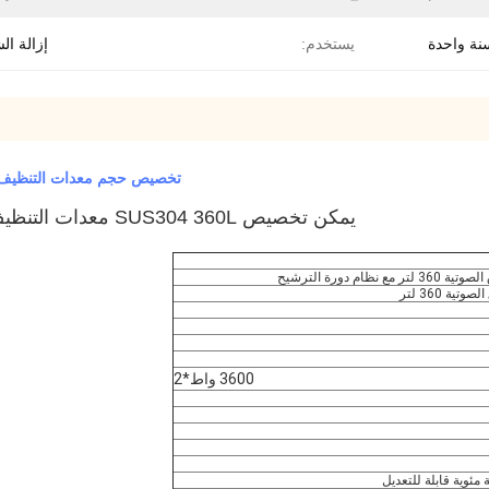
نة واحدة
يستخدم:
إزالة ا
تخصيص حجم معدات التنظيف بالموج
يمكن تخصيص SUS304 360L معدات التنظيف بالموجات فوق الصوتية الصناعية متعددة الخزان
م دورة الترشيح
ة 360 لتر
3600 واط*2