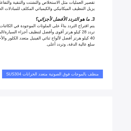
تقصير العمليات مثل الاستخلاص والتشتت والتنقية والتفاعلا
يزيل التنظيف الميكانيكي والكيميائي المكلف للمبادلات ال
3. ما هو التردد الأفضل لأجزائي؟
يتم اقتراح التردد بناءً على الملوثات الموجودة في الكائنات
تردد 28 كيلو هرتز أقوى وأفضل لتنظيف أجزاء السيارة/المحرك/الشاحنة/السفن (إزالة الزيوت والشحوم والمعاجين وما إلى ذلك).
40 كيلو هرتز أفضل لألواح ثنائي الفينيل متعدد الكلور والأجزاء الإلكترونية وما إلى ذلك.
سلع عالية الدقة، وتردد أعلى.
منظف ​​بالموجات فوق الصوتية متعدد الخزانات SUS304