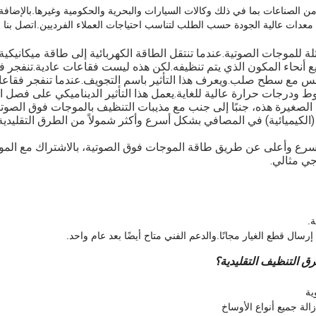
Ultrasonic. نحن نخدم العديد من الصناعات بما في ذلك وكالات السيارات والبحرية والحكومية وغير
دات عالية الجودة حسب الطلب لتناسب احتياجات العملاء الفرديين.اتصل بنا ال
 للموجات الصوتية.عندما تنتقل الطاقة الكهربائية إلى طاقة ميكانيك
نحاء المكون الذي يتم تنظيفه.لكن هذه ليست فقاعات عادية.تنفجر فق
مس مع سطح صلب.ويعرف هذا التأثير باسم التجويف.
عندما تنفجر فقاعا
ط ودرجات حرارة عالية للغاية.يعمل هذا التأثير الديناميكي على فصل
صغيرة هذه، جنبًا إلى جنب مع مذيبات التنظيف بالموجات فوق الصوتية ا
لكيميائية) في المصافي بشكل أسرع وأكثر شمولاً من الطرق التقليدية (ا
سرع وأعلى عن طريق طاقة الموجات فوق الصوتية، بالاشتراك مع المواد 
ي مثالي.
ل قطع الغيار مجانًا.والدعم الفني متاح أيضًا بعد عام واحد.
ية
لة جميع أنواع الأوساخ