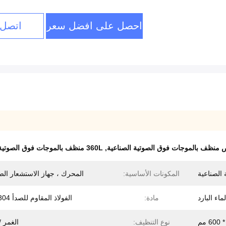
احصل على افضل سعر
اتصل 
نظف بالموجات فوق الصوتية الصناعية
,
360L منظف بالموجات فوق الصوتية الصناعية
 الصناعية
المكونات الأساسية:
المحرك ، جهاز الاستشعار ال
اء البارد
مادة:
الفولاذ المقاوم للصدأ SUS304
نوع التنظيف:
الغمر /