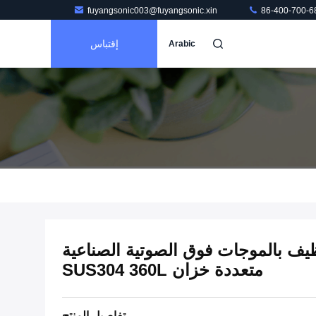
fuyangsonic003@fuyangsonic.xin
86-400-700-6
إقتباس
Arabic
ف بالموجات فوق الصوتية الصناعية
متعددة خزان SUS304 360L
تفاصيل المنتج