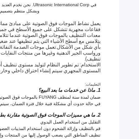
في  International Corp
وبشكل منتظم بتصميم مع
يعمل نشاط الموجات فوق الصوتية على مبادئ مماثلة
فقاعات مجهرية تتشكل على جميع الأسطح في جميع أ
معدات التنظيف بالموجات فوق الصوتية عندما تتلا
يتلامس مع أسطح الأشياء التي يتم تنظيفها عند ضغو
بأي شكل من الأشكال.تعمل موجات الصدمة النفاثة ال
ورواسب الجير الدهنية وغيرها من منتجات النفايات (ا
تنظيف).
الاستخدام: تم تطوير النظام لتوليد مستوى تنظيف أ
المستوى المجهري سيتم إنشاء اختراق داخلي وخارج
التعليمات:
1. ماذا عن خدمات ما بعد البيع؟
ضمان لمدة سنة لمنظف FUYANG بالموجات فوق الصوتية.
في حالة حدوث أي مشكلة فنية خلال فترة الضمان، سيتم إرسا
2. ما هي مميزات الموجات فوق الصوتية مقارنة بطرق التنظيف التقليدية؟
التقليل من استخدام العمل اليدوي
قم بالتنظيف وإزالة الشحوم دون استخدام المذيبات العضو
تنظيف المناطق التي يصعب الوصول إليها من المنتجات وإزا