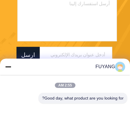
ارسل
FUYANG
2:55 AM
Good day, what product are you looking for?
Shenzhen FUYANG Technology Group Co.
LTD
fuyangsonic003@fuyangson
ic.xin