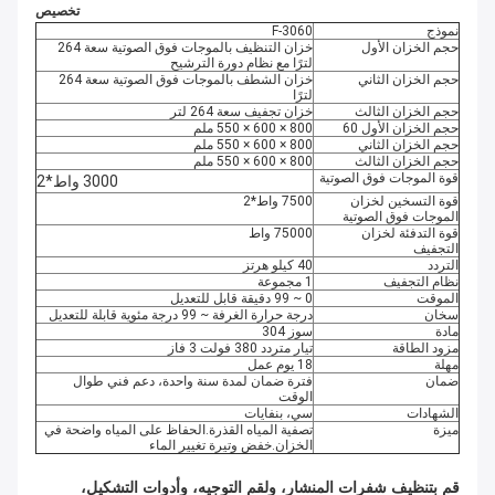
تخصيص
نموذج
F-3060
حجم الخزان الأول
خزان التنظيف بالموجات فوق الصوتية سعة 264
لترًا مع نظام دورة الترشيح
حجم الخزان الثاني
خزان الشطف بالموجات فوق الصوتية سعة 264
لترًا
حجم الخزان الثالث
خزان تجفيف سعة 264 لتر
حجم الخزان الأول 60
800 × 600 × 550 ملم
حجم الخزان الثاني
800 × 600 × 550 ملم
حجم الخزان الثالث
800 × 600 × 550 ملم
قوة الموجات فوق الصوتية
3000 واط*2
قوة التسخين لخزان
7500 واط*2
الموجات فوق الصوتية
قوة التدفئة لخزان
75000 واط
التجفيف
التردد
40 كيلو هرتز
نظام التجفيف
1 مجموعة
الموقت
0 ~ 99 دقيقة قابل للتعديل
سخان
درجة حرارة الغرفة ~ 99 درجة مئوية قابلة للتعديل
مادة
سوز 304
مزود الطاقة
تيار متردد 380 فولت 3 فاز
مهلة
18 يوم عمل
ضمان
فترة ضمان لمدة سنة واحدة، دعم فني طوال
الوقت
الشهادات
سي، بنفايات
ميزة
تصفية المياه القذرة.الحفاظ على المياه واضحة في
الخزان.خفض وتيرة تغيير الماء
قم بتنظيف شفرات المنشار، ولقم التوجيه، وأدوات التشكيل،