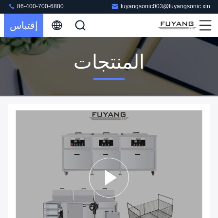
86-400-700-6880
fuyangsonic003@fuyangsonic.xin
إقتباس
المنتجات