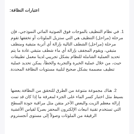
اعتبارات النظافة:
1. في نظام التنظيف بالموجات فوق الصوتية المائي النموذجي، فإن 
مرحلة (مراحل) التنظيف هي التي ستزيل الملوثات أو تخففها.تقوم 
مرحلة (مراحل) الشطف التالية بإزالة أي أتربة متبقية ومنظف 
متبقي، ويقوم المجفف بإزالة أي ماء شطف متبقي.عادة ما يتم 
تحديد العملية الشاملة للنظام بشكل تجريبي.لدينا معمل تطبيقات 
حيث، من خلال عملية الخبرة والتجربة والخطأ، يمكن تحديد عملية 
تنظيف مصممة بشكل صحيح لتلبية مستويات النظافة المحددة.
2. هناك مجموعة متنوعة من الطرق للتحقق من النظافة.بعضها 
بسيط مثل اختبار كسر الماء على الجزء لمعرفة ما إذا كان قد تمت 
إزالة معظم الزيت.والبعض الآخر متقن مثل مراقبة جودة السطح 
التي تستخدم تقنية انبعاث الإلكترون المحفز بصريًا لقياس الأغشية 
الرقيقة من الملوثات وصولاً إلى مستوى أنجستروم.