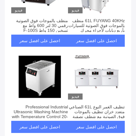
فيديو
فيديو
61L FUYANG 40KHz منظف
منظف بالموجات فوق الصوتية
بالموجات فوق الصوتية للسيارات
رقمي 30 لتر 600 واط مع
بأربع دبابات لأجزاء محرك
تسخين 150 واط F-100S
السيارة
احصل على افضل سعر
احصل على افضل سعر
فيديو
تنظيف الغمر النوع 61L الصناعي
Professional Industrial
متعدد خزان تنظيف بالموجات
Ultrasonic Washing Machine
فوق الصوتية مع شطف تصفية
with Temperature Control 20-
وتجفيف على تردد 40 كيلو هرتز
95C and Stainless Steel
SUS304
احصل على افضل سعر
احصل على افضل سعر