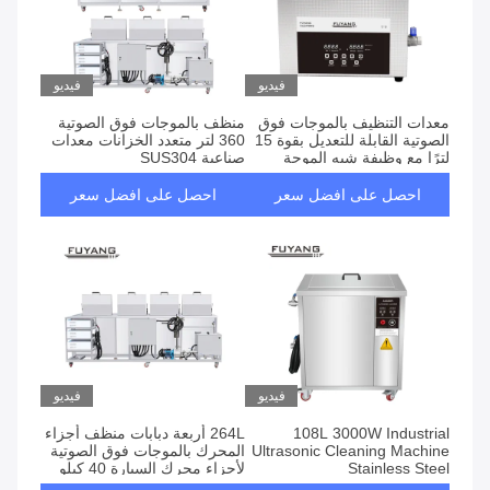
فيديو
فيديو
معدات التنظيف بالموجات فوق
منظف ​​بالموجات فوق الصوتية
الصوتية القابلة للتعديل بقوة 15
360 لتر متعدد الخزانات معدات
لترًا مع وظيفة شبه الموجة
صناعية SUS304
احصل على افضل سعر
احصل على افضل سعر
فيديو
فيديو
108L 3000W Industrial
264L أربعة دبابات منظف أجزاء
Ultrasonic Cleaning Machine
المحرك بالموجات فوق الصوتية
Stainless Steel
لأجزاء محرك السيارة 40 كيلو
هرتز