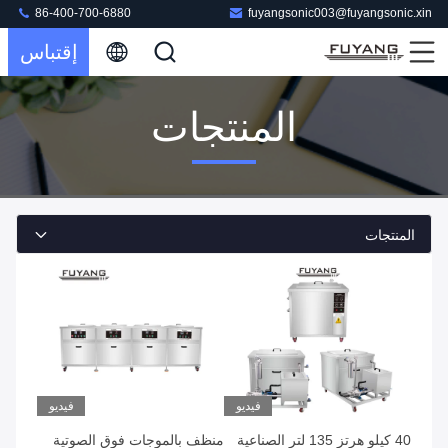
86-400-700-6880
fuyangsonic003@fuyangsonic.xin
إقتباس
المنتجات
المنتجات
فيديو
فيديو
40 كيلو هرتز 135 لتر الصناعية
منظف ​​بالموجات فوق الصوتية