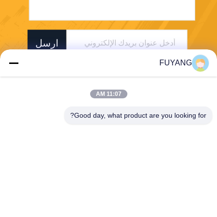
ارسل
FUYANG
11:07 AM
Good day, what product are you looking for?
Shenzhen FUYANG Technology Group Co.
LTD
fuyangsonic003@fuyangson
ic.xin
86-400-700-6880
1118 ، رقم 106 ، طريق Yong
fu ، مجتمع Qiaotou ، شارع Fu
hai ، منطقة Baoan ، Shenzh