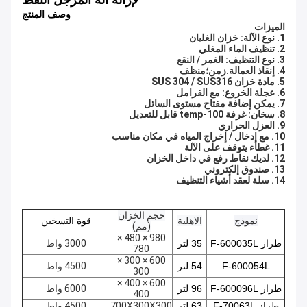
لإزالة آلة المرجل النفط
وصف المنتج
الميزات
1. نوع الآلة: خزان الغليان
2. تنظيف الماء المغلي
3. نوع التنظيف: الغمر / النقع
4. إنقاذ العمالة.زمن؛منظف
5. مادة خزان SUS 304 / SUS316
6. عجلة الخروع: مع الفرامل
7. يمكن إضافة مفتاح مستوى السائل
8. سخان: غرفة temp-100 قابل للتعديل
9. العزل الحراري
10. مع إدخال / إخراج المياه في مكان مناسب
11. غطاء يتوقف على الآلة
12. لديك نقاط رفع في داخل الخزان
13. صندوق إلكتروني
14. سلة لعقد أشياء التنظيف
حجم الخزان
نموذج
الاهلية
قوة التسخين
(مم)
980 × 480 ×
طراز F-600035L
35 لتر
3000 واط
780
600 × 300 ×
F-600054L
54 لتر
4500 واط
300
600 × 400 ×
طراز F-600096L
96 لتر
6000 واط
400
طراز F-70063L
63 لتر
700X300X300
4500 واط