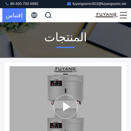
86-400-700-6880
fuyangsonic003@fuyangsonic.xin
إقتباس
المنتجات