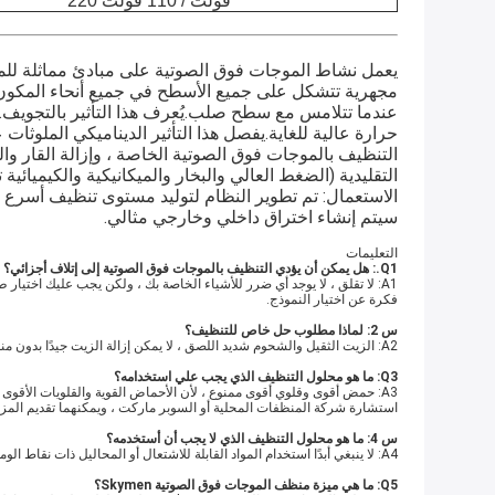
220 فولت / 110 فولت
عندما تتلامس مع سطح صلب.يُعرف هذا التأثير بالتجويف.
التقليدية (الضغط العالي والبخار والميكانيكية والكيميائية 
سيتم إنشاء اختراق داخلي وخارجي مثالي.
التعليمات
Q1.: هل يمكن أن يؤدي التنظيف بالموجات فوق الصوتية إلى إتلاف أجزائي؟
A1: لا تقلق ، لا يوجد أي ضرر للأشياء الخاصة بك ، ولكن يجب عليك اختي
فكرة عن اختيار النموذج.
س 2: لماذا مطلوب حل خاص للتنظيف؟
A2: الزيت الثقيل والشحوم شديد اللصق ، لا يمكن إزالة الزيت جيدًا بدون منظف ، يمكن للمنظف أن يستحلب الزيت والشحوم ، ثم يمكن للموجات فوق الصوتية إزالة الزيت بسهولة شديدة.
Q3: ما هو محلول التنظيف الذي يجب علي استخدامه؟
استشارة شركة المنظفات المحلية أو السوبر ماركت ، ويمكنهما تقديم المزيد
س 4: ما هو محلول التنظيف الذي لا يجب أن أستخدمه؟
A4: لا ينبغي أبدًا استخدام المواد القابلة للاشتعال أو المحاليل ذات نقاط الوميض المنخفضة.قد تنفجر الطاقة المنبعثة من الفقاعات للسوائل القابلة للاشتعال.يجب تجنب القلويات والأحماض القوية ؛سوف تتلف خزانات الفولاذ المقاوم للصدأ.
Q5: ما هي ميزة منظف الموجات فوق الصوتية Skymen؟