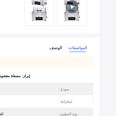
المواصفات
الوصف
إبراز:
مصفاة مقشود
نموذج::
غيغاواط::
نوع التنظيف:
الغ