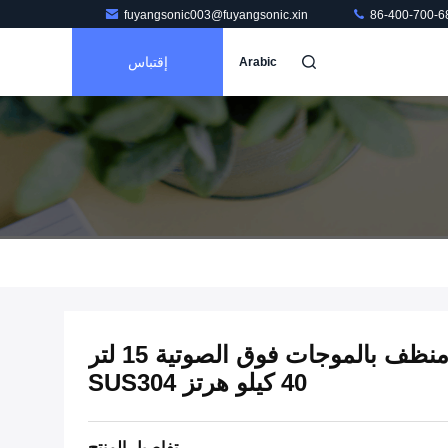
fuyangsonic003@fuyangsonic.xin
86-400-700-6
إقتباس
Arabic
مصفاة مقشودة مخصصة منظف بالموجات فوق الصوتية 15 لتر
40 كيلو هرتز SUS304
تفاصيل المنتج