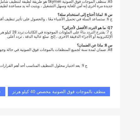
A5: منظف الموجات فوق الصوتية Skymen هو
جديدة مرة أخرى.إنه آمن للغاية وسهل التشغيل ، ويثبت أنه يد مساعدة لطيفة
س 6: لماذا أحتاج إلى استخدام سلة؟
ج 6: ستساعد السلة في تحميل الأشياء معًا ، والحصول على تأثير تنظيف أفضل.
Q7: ما هو التردد الأفضل لأجزائي؟
الإلكترونية أو الأجزاء الدقيقة الأخرى ، إلخ. سلع عالية الدقة ، تردد أعلى.
س 8: ماذا عن الضمان؟
A8: ضمان لمدة سنة لجميع المنظفات بالموجات فوق الصوتية.في حالة وجود أي مشكلة فنية خلال فترة الضمان ، سيتم إرسال قطع الغيار مجانًا.والدعم الفني متاح أيضًا بعد عام واحد
ج 9: يعد اختيار محلول التنظيف المناسب أحد أهم القرارات ، وكذلك التنظيف في درجة الحرارة المناسبة ، 50 ~ 60 يمكن أن يحقق أفضل تأثير تنظيف.وقت التنظيف واختيار الحجم المناسب ونوع المنظف بالموجات فوق الصوتية.
منظف ​​بالموجات فوق الصوتية مخصص 40 كيلو هرتز
ج