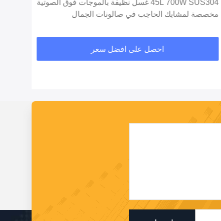
45L 700W SUS304 غسل نظيفة بالموجات فوق الصوتية
مخصصة لمشابك الحاجب في صالونات الجمال
وات لختم 
احصل على افضل سعر