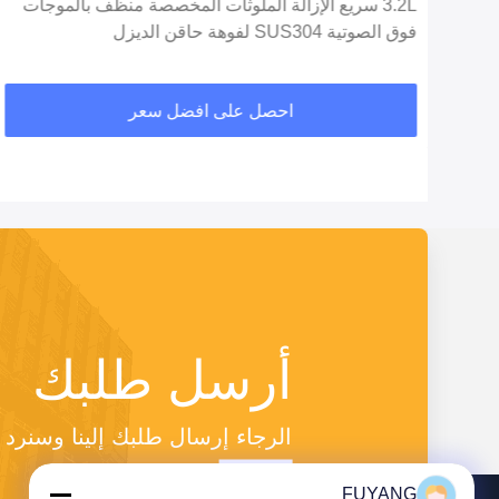
3.2L سريع الإزالة الملوثات المخصصة منظف بالموجات
فوق الصوتية SUS304 لفوهة حاقن الديزل
احصل على افضل سعر
أرسل طلبك
الرجاء إرسال طلبك إلينا وسنر
FUYANG