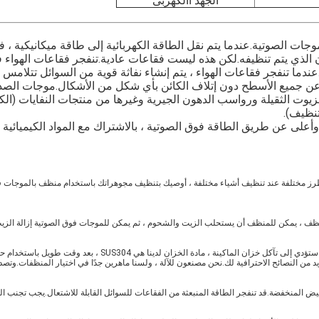
الجهد االكهربى
تنظيف).
ار طرز مختلفة عند تنظيف أشياء مختلفة ، أوصيك بتنظيف مجوهراتك باستخدام منظف بالموجات فوق
A3: حمض أقوى وقلوي أقوى ممنوع ، لأن الأحماض القوية والقلويات ال
 من النصائح الاحترافية لك.نحن مصنعون للآلة ، ولسنا ماهرين جدًا في اختيار المنظفات.وتص