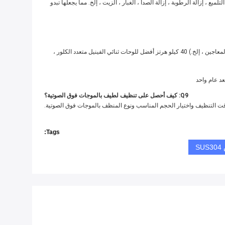
جريد ، التلميع ، إزالة الرطوبة ، إزالة الصدأ ، الغبار ، الزيت ، إلخ. مما يجعلها تبدو
ج 7: يقترح التردد بناءً على الملوثات الموجودة في الكائنات.تردد 28 كيلو هرتز أقوى ، أفضل للسيارة / المحرك / الشاحنة / أجزاء الوعاء نظيفة (إزالة الزيوت ، الشحوم ، المعاجين ، إلخ.) 40 كيلو هرتز أفضل للوحات ثنائي الفينيل متعدد الكلور ،
Q9: كيف أحصل على تنظيف لطيف بالموجات فوق الصوتية؟
Tags:
S