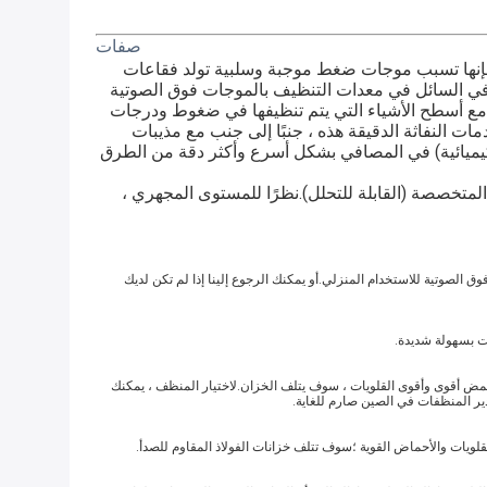
صفات
يعمل نشاط الموجات فوق الصوتية على مبادئ مماثلة للموجات الصوتية.عندما يتم نقل الطاقة الكهربائية إلى طاقة ميكانيكية ، فإنها تسبب موجات ضغط موجبة وسلبية تولد فقاعات 
مجهرية تتشكل على جميع الأسطح في جميع أنحاء المكون الذي يتم تنظيفه.لكن هذه ليست فقاعات عادية.تنفجر فقاعات الهواء في السائل في معدات التنظيف بالموجات فوق الصوتية 
عندما تنفجر فقاعات الهواء ، يتم إنشاء نفاثة قوية من السوائل تتلامس مع أسطح الأشياء التي يتم تنظيفها في ضغوط ودرجات 
حرارة عالية للغاية.يفصل هذا التأثير الديناميكي الملوثات عن جميع الأسطح دون إتلاف الكائن بأي شكل من الأشكال.موجات الصدمات النفاثة الدقيقة هذه ، جنبًا إلى جنب مع مذيبات 
التنظيف بالموجات فوق الصوتية الخاصة ، وإزالة القار والزيوت الثقيلة ورواسب الدهون الجيرية وغيرها من منتجات النفايات (الكيميائية) في المصافي بشكل أسرع وأكثر دقة من الطرق 
الاستعمال: تم تطوير النظام لتوليد مستوى تنظيف أسرع وأعلى عن طريق الطاقة فوق الصوتية ، بالاشتراك مع المواد الكيميائية المتخصصة (القابلة للتحلل).نظرًا للمستوى المجهري ، 
 الصوتية للاستخدام المنزلي.أو يمكنك الرجوع إلينا إذا لم تكن لديك
أقوى ستؤدي إلى تآكل خزان الماكينة ، مادة الخزان لدينا هي SUS304 ، بعد وقت طويل باستخدام حمض أقوى وأقوى القلويات ، سوف يتلف الخزان.لاختيار المنظف ، يمكنك
دير المنظفات في الصين صارم للغاية.