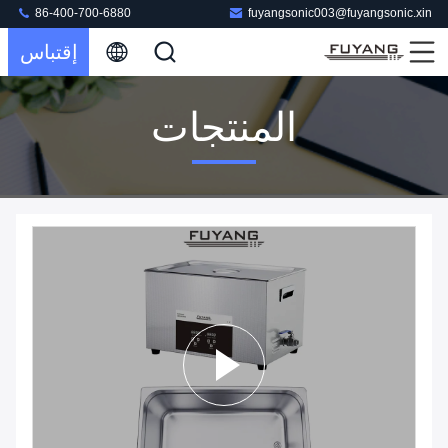
86-400-700-6880
fuyangsonic003@fuyangsonic.xin
إقتباس
المنتجات