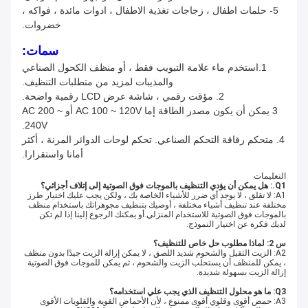
5- حلمات اطفال ، زجاجات تغذية الاطفال ، ادوات مائدة ، فواكه ،
خضروات.
سمات:
1.استخدم ماء علامة التبويب فقط ، أو منظف الكحول الصناعي
والمذيبات لمزيد من متطلبات التنظيف.
2. مؤقت رقمي ، شاشة عرض LCD رقمية واضحة.
3 يمكن أن يكون مصدر الطاقة إما AC 100 ~ 120V أو AC 200 ~
240V.
4. متحكم رقاقة التحكم الصناعي. تحكم لوحات الدوائر المرنة ، أكثر
أمانا واستقرارا.
التعليمات
Q1.: هل يمكن أن يؤدي التنظيف بالموجات فوق الصوتية إلى إتلاف أجزائي؟
A1: لا تقلق ، لا يوجد أي ضرر للأشياء الخاصة بك ، ولكن يجب عليك اختيار طرز
مختلفة عند تنظيف أشياء مختلفة ، أوصيك بتنظيف مجوهراتك باستخدام منظف
بالموجات فوق الصوتية للاستخدام المنزلي.أو يمكنك الرجوع إلينا إذا لم تكن
لديك فكرة عن اختيار النموذج.
س 2: لماذا مطلوب حل خاص للتنظيف؟
A2: الزيت الثقيل والشحوم شديد اللصق ، لا يمكن إزالة الزيت جيدًا بدون منظف
، يمكن للمنظف أن يستحلب الزيت والشحوم ، ثم يمكن للموجات فوق الصوتية
إزالة الزيت بسهولة شديدة.
Q3: ما هو محلول التنظيف الذي يجب علي استخدامه؟
A3: حمض أقوى وقلوي أقوى ممنوع ، لأن الأحماض القوية والقلويات الأقوى