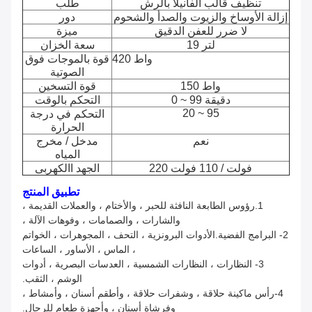
تنظيف قالب الفانيلا بالرش
طلب
إزالة الأوساخ والزيوت والصدأ والشحوم
دور
لا ضرر للعفن الدقيق
ميزة
19 لتر
سعة الخزان
420 واط
قوة بالموجات فوق
الصوتية
150 واط
قوة التسخين
0 ~ 99 دقيقة
التحكم بالوقت
20 ~ 95
التحكم في درجة
الحرارة
نعم
مدخل / مخرج
المياه
220 فولت / 110 فولت
الجهد االكهربى
تطبيق المنتج
1.رؤوس الطابعة النافثة للحبر ، والأختام ، والعملات القديمة ،
والشارات ، والصمامات ، وفوهات الآلة ،
2- البرامج الفضية.الأدوات البرونزية ، التحف ، المجوهرات ، الخواتم
، الماس ، الأساور ، الساعات
3- النظارات ، النظارات الشمسية ، العدسات البصرية ، أدوات
الوشم ، الثقب.
4-رأس ماكينة حلاقة ، وشفرات حلاقة ، وأطقم أسنان ، وأمشاط ،
وفرشاة أسنان ، وأجهزة طعام للرجال.