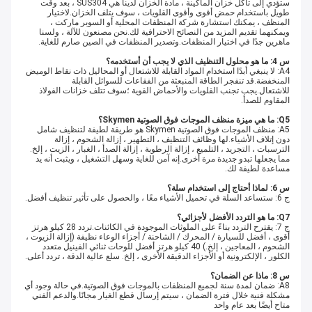
ستؤدي إلى تآكل خزان الماكينة ، مادة الخزان لدينا هي SUS304 ، بعد وقت
طويل باستخدام حمض أقوى وأقوى القلويات ، سوف يتلف الخزان.لاختيار
المنظف ، يمكنك استشارة شركة المنظفات المحلية أو السوبر ماركت ،
ويمكنهما تقديم المزيد من النصائح الاحترافية لك.نحن مصنعون للآلة ، ولسنا
ماهرين جدًا في اختيار المنظفات.وتصدير المنظفات في الصين صارم للغاية.
س 4: ما هو محلول التنظيف الذي لا يجب أن أستخدمه؟
A4: لا ينبغي أبدًا استخدام المواد القابلة للاشتعال أو المحاليل ذات نقاط الوميض
المنخفضة.قد تنفجر الطاقة المنبعثة من الفقاعات للسوائل القابلة
للاشتعال.يجب تجنب القلويات والأحماض القوية ؛سوف تتلف خزانات الفولاذ
المقاوم للصدأ.
Q5: ما هي ميزة منظف الموجات فوق الصوتية Skymen؟
A5: منظف الموجات فوق الصوتية Skymen هو طريقة لطيفة لتنظيف شامل
دون إتلاف الأشياء.لها وظائف التنظيف ، التطهير ، إزالة الشحوم ، إزالة
الترسبات ، التجريد ، التلميع ، إزالة الرطوبة ، إزالة الصدأ ، الغبار ، الزيت ، إلخ.
مما يجعلها تبدو جديدة مرة أخرى.إنه آمن للغاية وسهل التشغيل ، ويثبت أنه يد
مساعدة لطيفة لك.
س 6: لماذا أحتاج إلى استخدام سلة؟
ج 6: ستساعد السلة في تحميل الأشياء معًا ، والحصول على تأثير تنظيف أفضل.
Q7: ما هو التردد الأفضل لأجزائي؟
ج 7: يقترح التردد بناءً على الملوثات الموجودة في الكائنات.تردد 28 كيلو هرتز
أقوى ، أفضل للسيارة / المحرك / الشاحنة / أجزاء الوعاء نظيفة (إزالة الزيوت ،
الشحوم ، المعاجين ، إلخ.) 40 كيلو هرتز أفضل للوحات ثنائي الفينيل متعدد
الكلور ، الإلكترونية أو الأجزاء الدقيقة الأخرى ، إلخ. سلع عالية الدقة ، تردد أعلى.
س 8: ماذا عن الضمان؟
A8: ضمان لمدة سنة لجميع المنظفات بالموجات فوق الصوتية.في حالة وجود أي
مشكلة فنية خلال فترة الضمان ، سيتم إرسال قطع الغيار مجانًا.والدعم الفني
متاح أيضًا بعد عام واحد