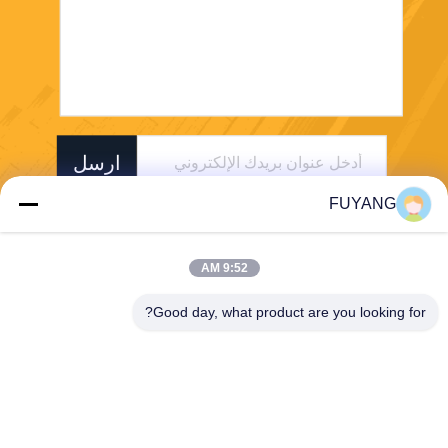
ارسل
FUYANG
9:52 AM
Good day, what product are you looking for?
Shenzhen FUYANG Technology Group Co.
LTD
fuyangsonic003@fuyangson
ic.xin
86-400-700-6880