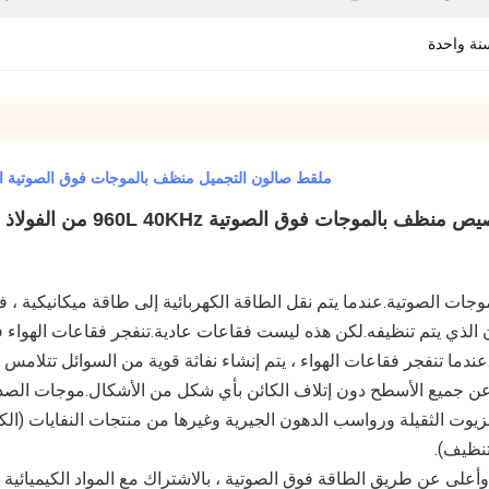
نة واحدة
ملقط صالون التجميل منظف بالموجات فوق الصوتية الصناعية الكبيرة
ات فوق الصوتية 960L 40KHz من الفولاذ المقاوم للصدأ لملاقط الحاجب في صالون التجميل
تنظيف).