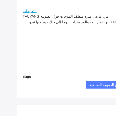
التعليمات
س: ما هي ميزة منظف الموجات فوق الصوتية FUYANG؟
ج: منظف الموجات فوق الصوتية FUYANG هو أفضل طريقة لتنظيف شامل دون إتلاف الأشياء.يساعد على إزالة الأوساخ والغبار العنيدة من الساعة ، والنظارات ، والمجوهرات ، وما إلى ذلك ، وجعلها تبدو 
Tags:
الصوتية الصناعية