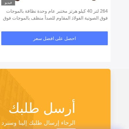
ديو
فيديو
264 لتر 40 كيلو هرتز مختبر عام وحدة نظافة بالموجات
فوق الصوتية الفولاذ المقاوم للصدأ منظف بالموجات فوق
الصوتية
احصل على افضل سعر
أرسل طلبك
الرجاء إرسال طلبك إلينا وسنر