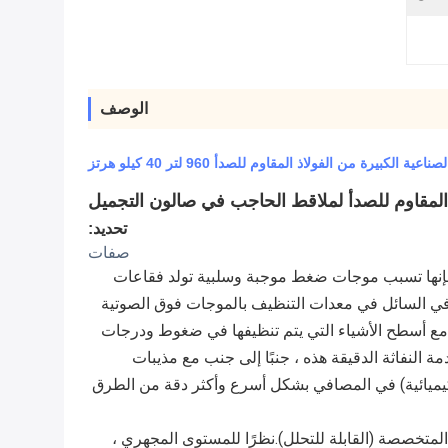
الوصف
 من الفولاذ المقاوم للصدأ 960 لتر 40 كيلو هرتز
تحديد:
صفات
يعمل نشاط الموجات فوق الصوتية على مبادئ مماثلة للموجات الصوتية.عندما يتم نقل الطاقة الكهربائية إلى طاقة ميكانيكية ، فإنها تسبب موجات ضغط موجبة وسلبية تولد فقاعات 
مجهرية تتشكل على جميع الأسطح في جميع أنحاء المكون الذي يتم تنظيفه.لكن هذه ليست فقاعات عادية.تنفجر فقاعات الهواء في السائل في معدات التنظيف بالموجات فوق الصوتية 
عندما تنفجر فقاعات الهواء ، يتم إنشاء نفاثة قوية من السوائل تتلامس مع أسطح الأشياء التي يتم تنظيفها في ضغوط ودرجات 
حرارة عالية للغاية.يفصل هذا التأثير الديناميكي الملوثات عن جميع الأسطح دون إتلاف الكائن بأي شكل من الأشكال.موجات الصدمة النفاثة الدقيقة هذه ، جنبًا إلى جنب مع مذيبات 
التنظيف بالموجات فوق الصوتية الخاصة ، وإزالة القار والزيوت الثقيلة ورواسب الدهون الجيرية وغيرها من منتجات النفايات (الكيميائية) في المصافي بشكل أسرع وأكثر دقة من الطرق 
الاستعمال: تم تطوير النظام لتوليد مستوى تنظيف أسرع وأعلى عن طريق الطاقة فوق الصوتية ، بالاشتراك مع المواد الكيميائية المتخصصة (القابلة للتحلل).نظرًا للمستوى المجهري ، 