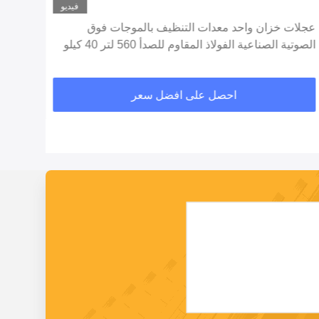
فيديو
عجلات خزان واحد معدات التنظيف بالموجات فوق
ملاق
الصوتية الصناعية الفولاذ المقاوم للصدأ 560 لتر 40 كيلو
الصوتية ا
هرتز
احصل على افضل سعر