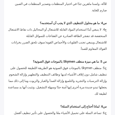
للآلة، ولسنا ماهرين جدًا في اختيار المنظفات.وتصدير المنظفات في الصين
صارم للغاية.
س4: ما هو محلول التنظيف الذي لا يجب أن أستخدمه؟
ج4: لا ينبغي أبدًا استخدام المواد القابلة للاشتعال أو المحاليل ذات نقاط الاشتعال
المنخفضة.قد تنفجر الطاقة الصادرة عن الفقاعات للسوائل القابلة
للاشتعال.وينبغي تجنب القلويات والأحماض القوية؛سوف تلحق الضرر بخزانات
الفولاذ المقاوم للصدأ.
س 5: ما هي ميزة منظف Skymen بالموجات فوق الصوتية؟
ج5: منظف Skymen بالموجات فوق الصوتية هو الطريقة اللطيفة للحصول على
تنظيف شامل دون إتلاف الأشياء.لديها وظائف التنظيف والتطهير وإزالة الشحوم
وإزالة الترسبات والتجريد والتلميع وإزالة الصدأ والغبار والزيوت وما إلى ذلك مما
يجعلها تبدو جديدة مرة أخرى.إنها آمنة جدًا وسهلة التشغيل، وتثبت أنها يد مساعدة
لطيفة لك.
س6: لماذا أحتاج إلى استخدام السلة؟
ج6: تساعد السلة على تحميل الأشياء معًا والحصول على تأثير تنظيف أفضل.