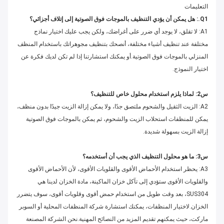
التعليمات
Q1.: هل يمكن أن يؤدي التنظيف بالموجات فوق الصوتية إلى إتلاف أجزائي؟
A1: لا تقلق، لا يوجد أي ضرر على أغراضك، ولكن يجب عليك اختيار نماذج
مختلفة عند تنظيف أشياء مختلفة، أنصحك بتنظيف مجوهراتك باستخدام المنظف
المنزلي بالموجات فوق الصوتية.أو يمكنك استشارتنا إذا لم تكن لديك فكرة عن
اختيار النموذج.
س2: لماذا يلزم استخدام محلول خاص للتنظيف؟
A2: الزيت الثقيل والشحوم ملتصق جدًا، ولا يمكن إزالة الزيت جيدًا بدون منظف،
يمكن للمنظفات استحلاب الزيت والشحوم، ثم يمكن بالموجات فوق الصوتية
إزالة الزيت بسهولة شديدة.
س3: ما هو محلول التنظيف الذي يجب أن أستخدمه؟
A3: يحظر استخدام الأحماض الأقوى والقلويات الأقوى، لأن الأحماض الأقوى
والقلويات الأقوى ستؤدي إلى تآكل خزان الماكينة، مادة الخزان لدينا هي
SUS304، بعد وقت طويل من استخدام حمض أقوى وقلويات أقوى، سوف يتضرر
الخزان.لاختيار المنظفات، يمكنك استشارة شركة المنظفات المحلية أو السوبر
ماركت، حيث يمكنهم تقديم المزيد من النصائح المهنية.نحن الشركة المصنعة