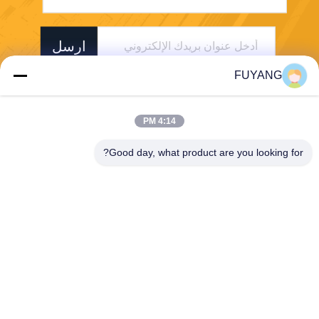
ارسل
FUYANG
4:14 PM
Good day, what product are you looking for?
Shenzhen FUYANG Technology Group Co.
LTD
fuyangsonic003@fuyangson
ic.xin
86-400-700-6880
1118 ، رقم 106 ، طريق Yong
fu ، مجتمع Qiaotou ، شارع Fu
hai ، منطقة Baoan ، Shenzh
en