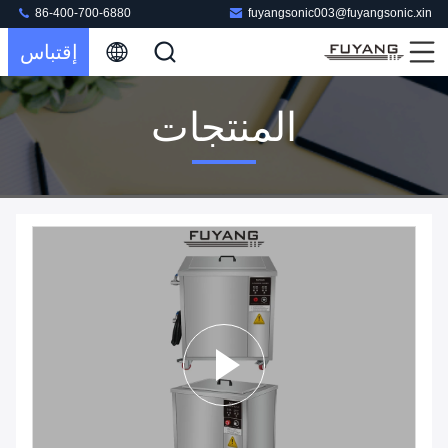
86-400-700-6880
fuyangsonic003@fuyangsonic.xin
إقتباس
المنتجات