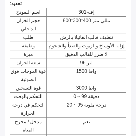
تحديد:
إف-301
اسم النموذج
800*300*400 مللي متر
حجم الخزان
الداخلي
تنظيف قالب الفانيلا بالرش
طلب
إزالة الأوساخ والزيوت والصدأ والشحوم
وظيفة
لا ضرر للقالب الدقيق
ميزة
96 لتر
سعة الخزان
1500 واط
قوة الموجات فوق
الصوتية
3000 واط
قوة التسخين
0 ~ 99 دقيقة
التحكم بالوقت
20 ~ 95 درجة مئوية
التحكم في درجة
الحرارة
نعم
مدخل / مخرج
المياه