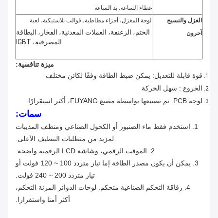
غطاء الساعة، يد الساعة
الغزل والنسيج
لوحة المغزل، أجزاء مطاطية، قوالب بلاستيكية، لعبة
الختم، الزعنفة، العملات المعدنية، الفخار، البطاقة
آحرون
المصرفية، IGBT
ميزة تنافسية:
قوة قابلة للتعديل: يمكن ضبط الطاقة وفقًا لكائن مختلف
الخروع : سهل الحركة
لوحة PCB: تم تصنيعها بواسطة مصنع FUYANG، أكثر استقرارًا
سمات:
1. استخدم فقط ماء الصنبور أو الكحول الصناعي ومنظف المذيبات
لمزيد من متطلبات التنظيف الأعلى.
2. الموقت الرقمي، وشاشة LCD الرقمية واضحة.
3. يمكن أن يكون مصدر الطاقة إما تيار متردد 100 ~ 120 فولت أو
تيار متردد 200 ~ 240 فولت.
4. رقاقة التحكم الصناعية متحكم. لوحات الدوائر المرنة التحكم،
أكثر أمنا واستقرارا.