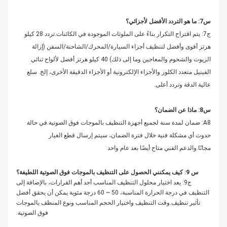
س7: ما هو التردد الأفضل لأجزائي؟
ج7: يتم اقتراح التكرار بناءً على الملوثات الموجودة في الكائنات.تردد 28 كيلو
هرتز أقوى وأفضل لتنظيف أجزاء السيارة/المحرك/الشاحنة/السفن (إزالة
الزيوت والشحوم والمعاجين وما إلى ذلك) 40 كيلو هرتز أفضل لألواح ثنائي
الفينيل متعدد الكلور والأجزاء الإلكترونية أو الأجزاء الدقيقة الأخرى، إلخ. سلع
عالية الدقة وتردد أعلى.
س8: ماذا عن الضمان؟
A8: ضمان لمدة سنة لجميع أجهزة التنظيف بالموجات فوق الصوتية.في حالة
حدوث أي مشكلة فنية خلال فترة الضمان، سيتم إرسال قطع الغيار
مجانًا.والدعم الفني متاح أيضًا بعد عام واحد
س 9: كيف يمكنني الحصول على التنظيف بالموجات فوق الصوتية اللطيفة؟
ج9: يعد اختيار محلول التنظيف المناسب أحد أهم القرارات، بالإضافة إلى
التنظيف في درجة الحرارة المناسبة، 50 ~ 60 درجة مئوية يمكن أن يحقق أفضل
تأثير تنظيف.وقت التنظيف واختيار الحجم المناسب ونوع المنظف بالموجات
فوق الصوتية.