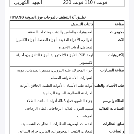
220 فولت / 110 فولت
الجهد االكهربى
تطبيق آلة التنظيف بالموجات فوق الصوتية FUYANG
صناعة
كائنات التنظيف
مجوهرات
المجوهرات والماس والذهب ومنتجات الفضة،
الات
القوالب، الأجزاء الدقيقة، أجزاء الضغط، أجزاء الكاميرا،
المحامل، أدوات الأجهزة
إلكترونيات
لوحة PCB، الأجزاء الإلكترونية، أجزاء التلفزيون، أجزاء
الكمبيوتر
صناعة السيارات
أجزاء المحرك، علبة التروس، ممتص الصدمات، فوهة
السيارات، الاسطوانة، الصمام
طب الأسنان والطب
أدوات طب الأسنان، الأدوات الطبية، الحاقن، أدوات
الجراحة، القطارة، الحاوية الزجاجية
الطلاء والرسم
أجزاء التلميع، قطع SUS، أدوات المائدة، الطلاء
الصناعات الغذائية
صينية الفرن، الغلاية، الزجاجات، غطاء الزجاجة،
المرشحات
صانع النظارات
العدسات البصرية، النظارات، النظارات الشمسية،
والساعات
المعادن، الذهب، المجوهرات، الماس، حزام الساعة،