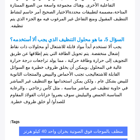
التفاعلية الأخرى. وهناك مجموعة واسعة من الصيغ الممتازة
المتاحة،مصممة لتطبيقات محددةالاختيار الصحيح أمر حاسم لنشاط
التنظيف المقبول ومنع التفاعل غير المرغوب فيه مع الجزء الذي يتم
تنظيفه.
السؤال 5، ما هو محلول التنظيف الذي يجب ألا أستخدمه؟
يجب ألا تستخدم أبداً مواد قابلة للاشتعال أو محلولات ذات نقاط
إشعال منخفضة. يتم تحويل الطاقة التي يتم إطلاقها عن طريق
التجويف إلى حرارة وطاقة حركية ، مما يولد تراجعات درجة حرارة
عالية في المحلول ،ويمكن أن يخلق ظروف خطيرة مع السوائل
القابلة للاشتعاليجب تجنب الأحماض والبييض والمنتجات الثانوية
للبيض بشكل عام ، ولكن يمكن استخدامها مع التنظيف غير المباشر
في حاوية تنظيف غير مباشر مناسبة ، مثل كأس زجاجي ، والرعاية
المناسبة.الحمض والبيليش سوف يضروا خزانات الفولاذ المقاوم
للصدأو/ أو خلق ظروف خطرة.
Tags:
منظف ​​بالموجات فوق الصوتية بخزان واحد 40 كيلو هرتز