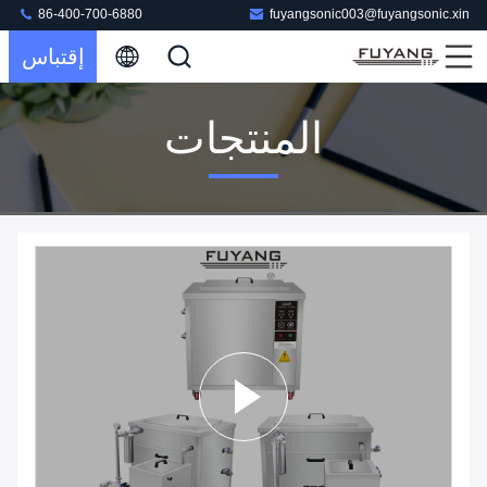
86-400-700-6880
fuyangsonic003@fuyangsonic.xin
إقتباس
المنتجات