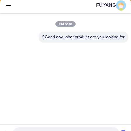
FUYANG
6:36 PM
Good day, what product are you looking for?
Shenzhen FUYANG Technology Group Co.
LTD
fuyangsonic003@fuyangson
ic.xin
86-400-700-6880
1118 ، رقم 106 ، طريق Yong
fu ، مجتمع Qiaotou ، شارع Fu
hai ، منطقة Baoan ، Shenzh
en
الصين جودة جيدة منظف ​​بالموجات فوق الصوتية الصناعية الكبيرة المورد. حقوق الطبع
والنشر © 2026 Shenzhen FUYANG Technology Group Co. LTD جميع الحقوق
محفوظة