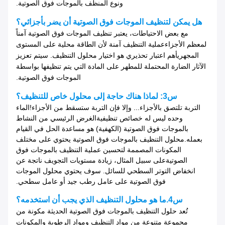
ونوع المنظف بالموجات فوق الصوتية.
هل يمكن لتنظيف الموجات فوق الصوتية أن يضر بأجزائي؟
مع بعض الاحتياطات، يعتبر تنظيف الموجات فوق الصوتية آمناً
لمعظم الأجزاءعملية التنظيف آمنة لأن الطاقة محلية على المستوى
المجهريأهم اعتبار تحذيري هو اختيار محلول التنظيف. سيتم تعزيز
الآثار الضارة المحتملة للمطهر على المادة التي يتم تنظيفها بواسطة
الموجات فوق الصوتية.
س3: لماذا هناك حاجة إلى محلول خاص للتنظيف؟
التربة تلتصق بالأجزاء... وإلا فإن التربة ستسقط من الأجزاء!الماء
وحده ليس له خصائص تنظيفيةالغرض الرئيسي من النشاط
بالموجات فوق الصوتية (الكهفية) هو مساعدة الحل في القيام
بعمله.محلول التنظيف بالموجات فوق الصوتية يحتوي على مختلف
المكونات المصممة لتحسين عملية التنظيف بالموجات فوق
الصوتيةعلى سبيل المثال، زيادة مستويات التجويف ناتجة عن
انخفاض التوتر السطحي للسائل. سوف يحتوي محلول الموجات
فوق الصوتية على عامل رطب جيد أو عامل سطحي.
س4.ما هو محلول التنظيف الذي يجب أن استخدمه؟
تُعد حلول التنظيف بالموجات فوق الصوتية الحديثة مكونة من
مجموعة متنوعة من مواد التنظيف ومواد الرطوبة والمكونات