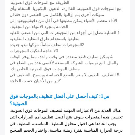
الطريقة مع الموجات فوق الصوتية.
مع الموجات فوق الصوتية، القذارة، الدهون، البكتيريا، السخام وأي
ملوثات أخرى يتم إزالتها بالكامل من العنصر دون فقدان
الأداء.
معظم الأشياء يمكن تنظيفها في أقل من دقيقتين
ويعود إلى
الخدمة بمجرد الانتهاء من التجفيف
1.العملية تصل إلى أجزاء من المجوهرات التي من الصعب للغاية
تنظيفها باستخدام طرق التنظيف التقليدية
2المجوهرات تنظف تماماً، تتركها تبدو جديدة
3لا حاجة لتفكيك المجوهرات
4.يمكن تنظيف قطع متعددة في وقت واحد، مما يوفر الوقت
والمال. اتبع توصيات الشركة المصنعة لأقصى عدد من القطع في
منظف الموجات فوق الصوتية الخاص بك.
5.التنظيف اللطيف لا يضر بالقطع الحساسة ويسمح بالتنظيف في
كثير من الأحيان حسب الحاجة
س1: كيف أحصل على أفضل تنظيف بالموجات فوق
الصوتية؟
هناك العديد من الاعتبارات المهمة لتنظيف الموجات فوق الصوتية.
تحسين هذه المتغيرات سوف ينتج أفضل تنظيف.أهم القرارات التي
يجب اتخاذها هي اختيار محلول التنظيف المناسب، التنظيف في
درجة الحرارة المناسبة لفترة زمنية مناسبة، واختيار الحجم الصحيح