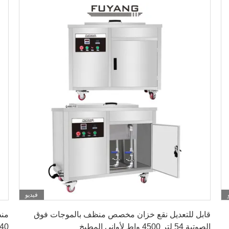
فيديو
احصل على افضل سعر
قابل للتعديل نقع خزان مخصص منظف بالموجات فوق
الصوتية 54 لتر 4500 واط لأواني المطبخ
40 كيلو هرتز