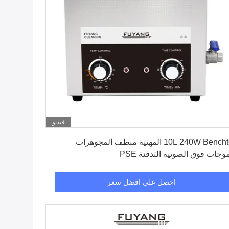
فيديو
احصل على افضل سعر
10L 240W Benchtop المهنية منظف المجوهرات
موجات فوق الصوتية التدفئة PSE
احصل على افضل سعر