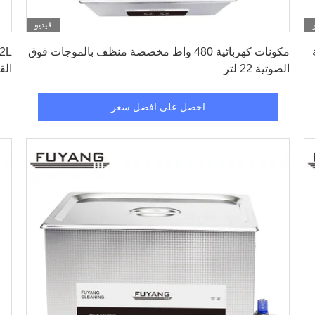
فيديو
احصل على افضل سعر
مكونات كهربائية 480 واط مخصصة منظف بالموجات فوق
الصوتية 22 لتر
الق
احصل على افضل سعر