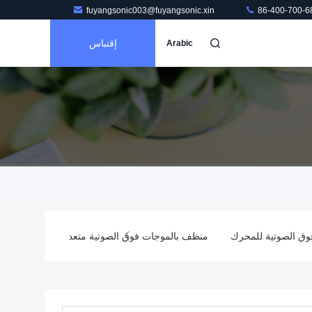
fuyangsonic003@fuyangsonic.xin
86-400-700-6
إقتباس
Arabic
فوق الصوتية للمحرك
منظف ​​بالموجات فوق الصوتية متعدد الخزانات
م