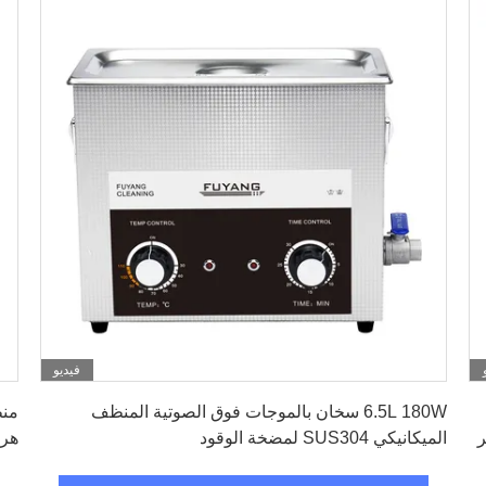
فيديو
احصل على افضل سعر
6.5L 180W سخان بالموجات فوق الصوتية المنظف
ر
الميكانيكي SUS304 لمضخة الوقود
هرتز 10 لتر 04