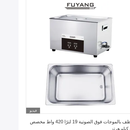
فيديو
احصل على افضل سعر
منظف ​​بالموجات فوق الصوتية 19 لترًا 420 واط مخصص