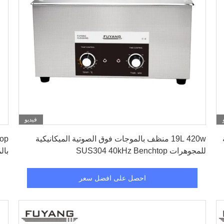
فيديو
احصل على افضل سعر
19L 420w منظف بالموجات فوق الصوتية الميكانيكية
للمجوهرات SUS304 40kHz Benchtop
بال
احصل على افضل سعر