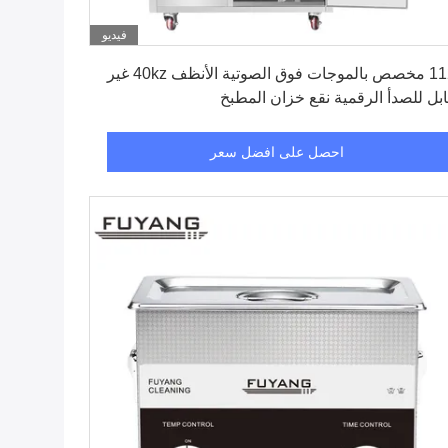
فيديو
احصل على افضل سعر
112L مخصص بالموجات فوق الصوتية الأنظف 40kz غير
ابل للصدأ الرقمية نقع خزان المطبخ
احصل على افضل سعر