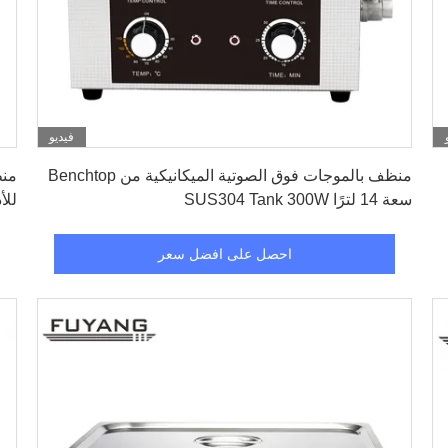
فيديو
احصل على افضل سعر
منظف ​​بالموجات فوق الصوتية الميكانيكية من Benchtop
سعة 14 لترًا SUS304 Tank 300W
للأ
احصل على افضل سعر