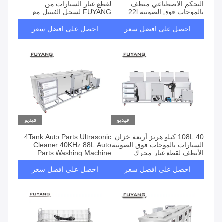
التحكم الاصطناعي منظف
لقطع غيار السيارات من
بالموجات فوق الصوتية 22l
FUYANG لسجل الفينيل مع
المادية للأداة الطبية
سخان بسلة 150 وات
احصل على افضل سعر
احصل على افضل سعر
فيديو
فيديو
108L 40 كيلو هرتز أربعة خزان
4Tank Auto Parts Ultrasonic
السيارات بالموجات فوق الصوتية
Cleaner 40KHz 88L Auto
الأنظف لقطع غيار محرك
Parts Washing Machine
السيارة
احصل على افضل سعر
احصل على افضل سعر