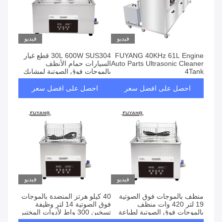
فيديو
فيديو
FUYANG 40KHz 61L Engine
30L 600W SUS304 قطع غيار
Auto Parts Ultrasonic Cleaner
السيارات حمام الأنظف
4Tank
بالموجات فوق الصوتية لمشابك
الحاجب في صالون التجميل
احصل على افضل سعر
احصل على افضل سعر
فيديو
فيديو
منظف ​​بالموجات فوق الصوتية
40 كيلو هرتز المنضدة بالموجات
19 لتر 420 وات منظف
فوق الصوتية 14 لتر وظيفة
بالموجات فوق الصوتية لطباعة
تسخين 300 واط لأدوات المختبر
استنسل الشاشة