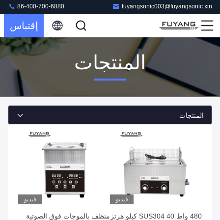
86-400-700-6880
fuyangsonic003@fuyangsonic.xin
إقتباس
المنتجات
المنتجات
فيديو
فيديو
480 واط SUS304 40 كيلو هرتز
منظف ​​بالموجات فوق الصوتية