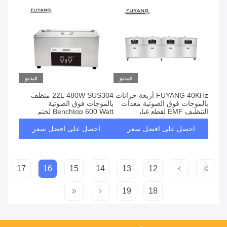
فيديو
فيديو
FUYANG 40KHz أربعة خزانات
22L 480W SUS304 منظف
بالموجات فوق الصوتية معدات
بالموجات فوق الصوتية
التنظيف EMF لقطع غيار
Benchtop 600 Watt لختم
السيارات
الزيت / Finstock / الشمع
احصل على افضل سعر
احصل على افضل سعر
17
16
15
14
13
12
19
18